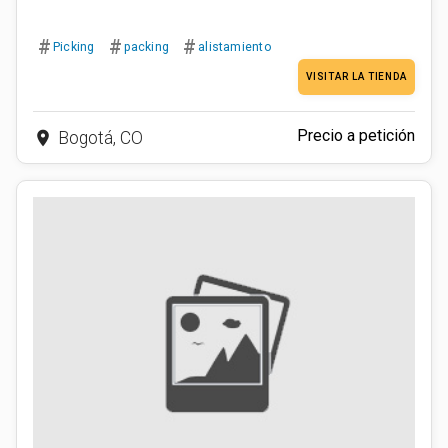
#
#
#
Picking
packing
alistamiento
VISITAR LA TIENDA
Precio a petición
place
Bogotá, CO