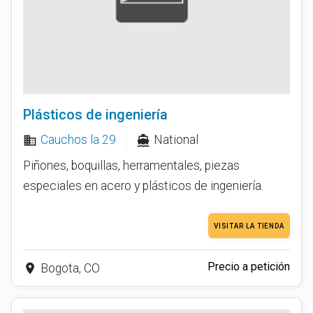
Plásticos de ingeniería
Cauchos la 29
National
business
directions_boat
Piñones, boquillas, herramentales, piezas
especiales en acero y plásticos de ingeniería.
VISITAR LA TIENDA
Precio a petición
place
Bogota, CO