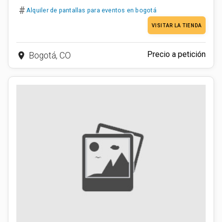
#
Alquiler de pantallas para eventos en bogotá
VISITAR LA TIENDA
Precio a petición
place
Bogotá, CO