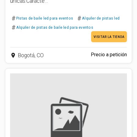
únicas.Caracte…
#
#
Pistas de baile led para eventos
Alquiler de pistas led
#
Alquiler de pistas de baile led para eventos
VISITAR LA TIENDA
Precio a petición
place
Bogotá, CO