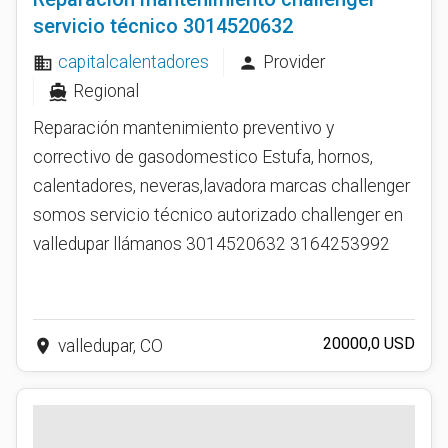
servicio técnico 3014520632
capitalcalentadores
Provider
business
person
Regional
directions_boat
Reparación mantenimiento preventivo y
correctivo de gasodomestico Estufa, hornos,
calentadores, neveras,lavadora marcas challenger
somos servicio técnico autorizado challenger en
valledupar llámanos 3014520632 3164253992
20000,0 USD
place
valledupar, CO