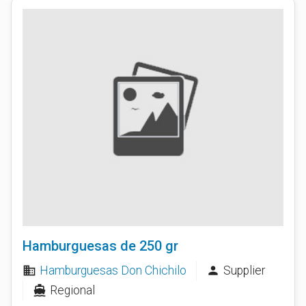
Hamburguesas de 250 gr
Hamburguesas Don Chichilo
Supplier
business
person
Regional
directions_boat