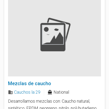
Mezclas de caucho
Cauchos la 29
National
business
directions_boat
Desarrollamos mezclas con: Caucho natural,
sintético, EPDM, neopreno, nitrilo, poli butadieno,