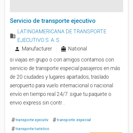
Servicio de transporte ejecutivo
LATINOAMERICANA DE TRANSPORTE
business
EJECUTIVO S. A. S.
Manufacturer
National
person
directions_boat
si viajas en grupo o con amigos contamos con
servicio de transporte especial pasajeros en más
de 20 ciudades y lugares apartados, traslado
aeropuerto para vuelo internacional o nacional
envío en tiempo real 24/7. sigue tu paquete o
envio express sin contr…
#
#
transporte ejecutiv
transporte especial
#
transporte turistico