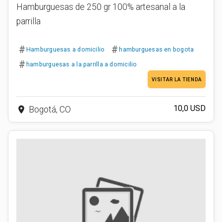
Hamburguesas de 250 gr 100% artesanal a la
parrilla
#
#
Hamburguesas a domicilio
hamburguesas en bogota
#
hamburguesas a la parrilla a domicilio
VISITAR LA TIENDA
10,0 USD
place
Bogotá, CO