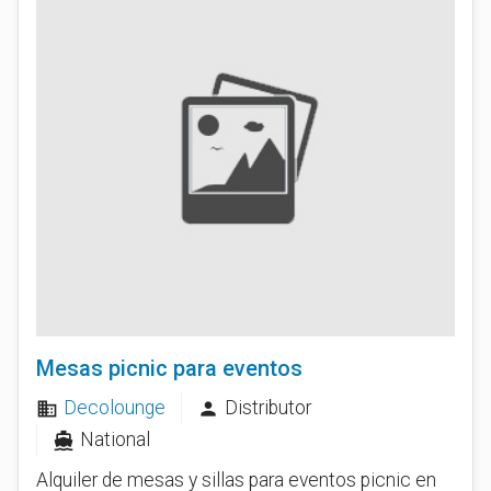
Mesas picnic para eventos
Decolounge
Distributor
business
person
National
directions_boat
Alquiler de mesas y sillas para eventos picnic en