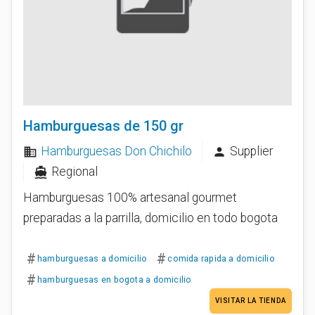
Hamburguesas de 150 gr
Hamburguesas Don Chichilo
Supplier
business
person
Regional
directions_boat
Hamburguesas 100% artesanal gourmet
preparadas a la parrilla, domicilio en todo bogota
#
#
hamburguesas a domicilio
comida rapida a domicilio
#
hamburguesas en bogota a domicilio
VISITAR LA TIENDA