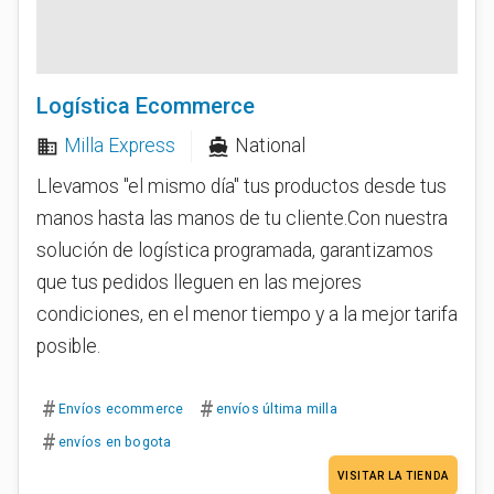
Logística Ecommerce
Milla Express
National
business
directions_boat
Llevamos "el mismo día" tus productos desde tus
manos hasta las manos de tu cliente.Con nuestra
solución de logística programada, garantizamos
que tus pedidos lleguen en las mejores
condiciones, en el menor tiempo y a la mejor tarifa
posible.
#
#
Envíos ecommerce
envíos última milla
#
envíos en bogota
VISITAR LA TIENDA