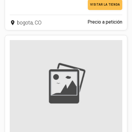
VISITAR LA TIENDA
Precio a petición
place
bogota, CO