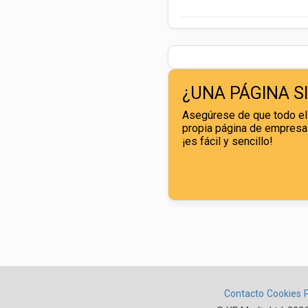
¿UNA PÁGINA S
Asegúrese de que todo el 
propia página de empresa
¡es fácil y sencillo!
Contacto
Cookies