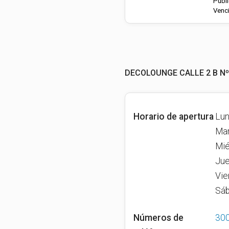
Publi
Venci
DECOLOUNGE CALLE 2 B Nº
Horario de apertura
Lun
Mar
Mié
Jue
Vie
Sáb
Números de
30