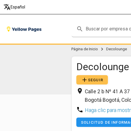
translate
Español
search
chevron_right
Página de Inicio
Decolounge
Decolounge
v
add
SEGUIR
place
Calle 2 b Nº 41 A 37
Bogotá
Bogotá
,
Col
phone
Haga clic para mostr
SOLICITUD DE INFORMA