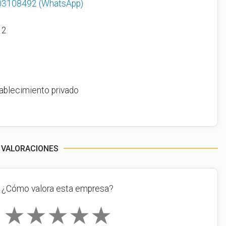
03108492
(WhatsApp)
12
ablecimiento privado
 VALORACIONES
¿Cómo valora esta empresa?
★
★
★
★
★