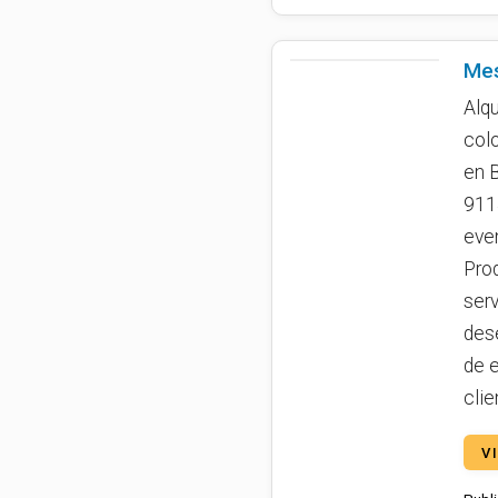
Mes
Alq
colo
en 
911
eve
Pro
serv
des
de 
clie
V