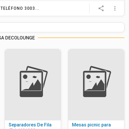
e
share
more_vert
TELÉFONO 3003...
SA DECOLOUNGE
Separadores De Fila
Mesas picnic para