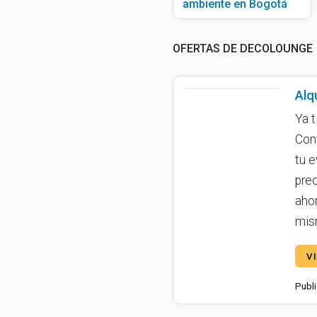
ambiente en Bogotá
OFERTAS DE DECOLOUNGE
Alq
Ya t
Con
tu e
pre
aho
mis
V
Publi