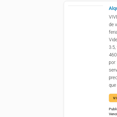
Alq
VIV
de v
feri
Vide
3.5,
460
por:
ser
pre
que
V
Publi
Venci