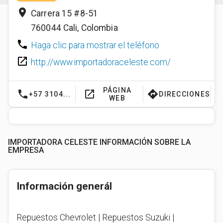
place
Carrera 15 #8-51
760044
Cali
,
Colombia
phone
Haga clic para mostrar el teléfono
launch
http://www.importadoraceleste.com/
PÁGINA
phone
launch
directions
+57 3104...
DIRECCIONES
WEB
IMPORTADORA CELESTE INFORMACIÓN SOBRE LA
EMPRESA
Información generál
Repuestos Chevrolet | Repuestos Suzuki |