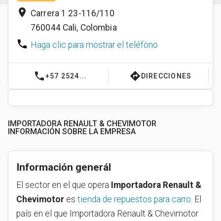
place
Carrera 1 23-116/110
760044
Cali
,
Colombia
phone
Haga clic para mostrar el teléfono
phone
directions
+57 2524...
DIRECCIONES
IMPORTADORA RENAULT & CHEVIMOTOR
INFORMACIÓN SOBRE LA EMPRESA
Información generál
El sector en el que opera
Importadora Renault &
Chevimotor
es
tienda de repuestos para carro
. El
país en el que Importadora Renault & Chevimotor