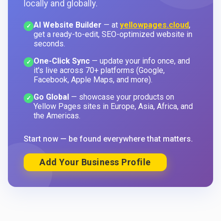
locally and globally.
AI Website Builder
— at
yellowpages.cloud
,
✓
get a ready-to-edit, SEO-optimized website in
seconds.
One-Click Sync
— update your info once, and
✓
it's live across 70+ platforms (Google,
Facebook, Apple Maps, and more).
Go Global
— showcase your products on
✓
Yellow Pages sites in Europe, Asia, Africa, and
the Americas.
Start now — be found everywhere that matters.
Add Your Business Profile