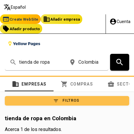
translate
Español
web
business
Create WebSite
Añadir empresa
account_circle
Cuenta
local_offer
Añadir producto
search
search
place
domain
shopping_cart
business_center
EMPRESAS
COMPRAS
SECTO
filter_list
FILTROS
tienda de ropa en Colombia
Acerca 1 de los resultados.