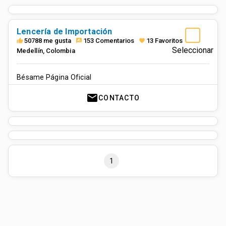
Lencería de Importación
50788 me gusta
153 Comentarios
13 Favoritos
thumb_up
rate_review
favorite
Seleccionar
Medellín
,
Colombia
Bésame Página Oficial
mail
CONTACTO
1