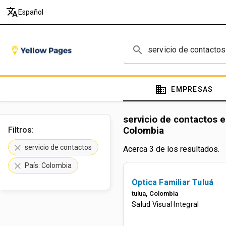
translate
Español
search
domain
EMPRESAS
servicio de contactos 
Filtros:
Colombia
clear
servicio de contactos
Acerca 3 de los resultados.
clear
País: Colombia
Óptica Familiar Tuluá
tulua
,
Colombia
Salud Visual Integral