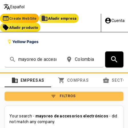
translate
Español
web
business
Create WebSite
Añadir empresa
account_circle
Cuenta
local_offer
Añadir producto
search
search
place
domain
shopping_cart
business_center
EMPRESAS
COMPRAS
SECTO
filter_list
FILTROS
Your search -
mayoreo de accesorios electrónicos
- did
not match any company.