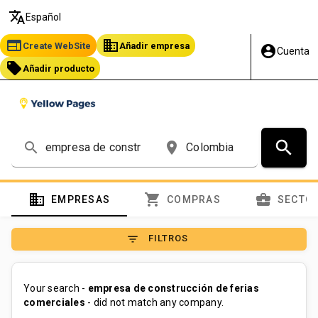
translate
Español
web
business
Create WebSite
Añadir empresa
account_circle
Cuenta
local_offer
Añadir producto
search
search
place
domain
shopping_cart
business_center
EMPRESAS
COMPRAS
SECTO
filter_list
FILTROS
Your search -
empresa de construcción de ferias
comerciales
- did not match any company.