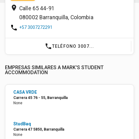
place
Calle 65 44-91
080002
Barranquilla
,
Colombia
phone
+57 3007272291
phone
TELÉFONO 3007...
EMPRESAS SIMILARES A MARK'S STUDENT
ACCOMMODATION
CASA VRDE
Carrera 45 76 - 55, Barranquilla
None
StudBaq
Carrera 47 5850, Barranquilla
None