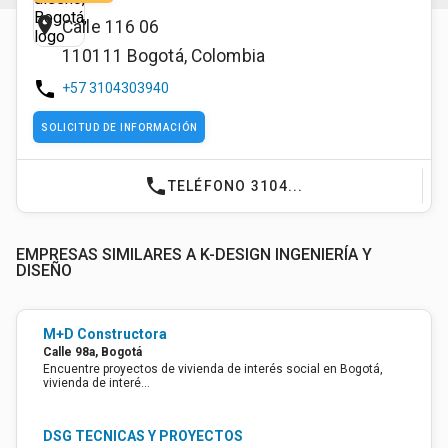
place
Calle 116 06
110111
Bogotá
,
Colombia
phone
+57 3104303940
SOLICITUD DE INFORMACIÓN
phone
TELÉFONO 3104...
EMPRESAS SIMILARES A K-DESIGN INGENIERÍA Y
DISEÑO
M+D Constructora
Calle 98a, Bogotá
Encuentre proyectos de vivienda de interés social en Bogotá,
vivienda de interé…
DSG TECNICAS Y PROYECTOS