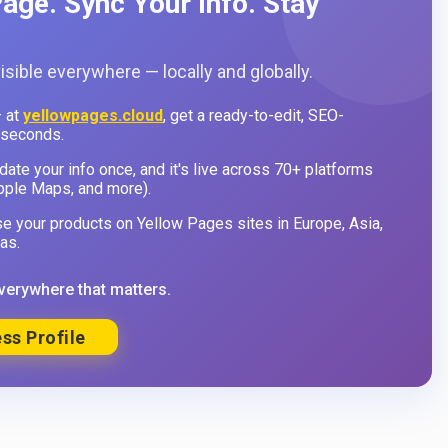
age. Sync Your Info. Stay
sible everywhere — locally and globally.
 at
yellowpages.cloud
, get a ready-to-edit, SEO-
 seconds.
ate your info once, and it's live across 70+ platforms
pple Maps, and more).
 your products on Yellow Pages sites in Europe, Asia,
as.
verywhere that matters.
ss Profile