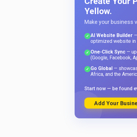
Create Your P
Yellow.
Make your business vi
AI Website Builder
—
✓
optimized website in
One-Click Sync
— upd
✓
(Google, Facebook, A
Go Global
— showcase
✓
Africa, and the Americ
Start now — be found e
Add Your Busine