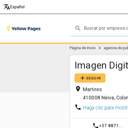
translate
Español
search
chevron_right
Página de Inicio
agencia de pu
Imagen Digit
add
SEGUIR
place
Martires
410008
Neiva
,
Colo
phone
Haga clic para mostr
phone
+57 8871...