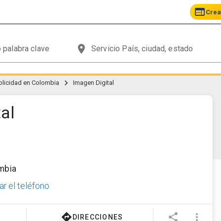
web
Crea
place
chevron_right
blicidad en Colombia
Imagen Digital
al
mbia
ar el teléfono
directions
share
more_vert
DIRECCIONES