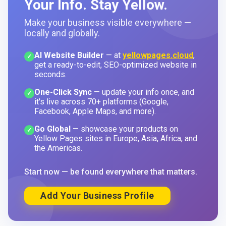
Your Info. Stay Yellow.
Make your business visible everywhere —
locally and globally.
AI Website Builder
— at
yellowpages.cloud
,
✓
get a ready-to-edit, SEO-optimized website in
seconds.
One-Click Sync
— update your info once, and
✓
it's live across 70+ platforms (Google,
Facebook, Apple Maps, and more).
Go Global
— showcase your products on
✓
Yellow Pages sites in Europe, Asia, Africa, and
the Americas.
Start now — be found everywhere that matters.
Add Your Business Profile