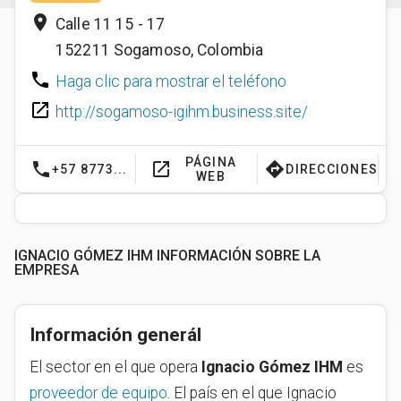
place
Calle 11 15 - 17
152211
Sogamoso
,
Colombia
phone
Haga clic para mostrar el teléfono
launch
http://sogamoso-igihm.business.site/
PÁGINA
phone
launch
directions
+57 8773...
DIRECCIONES
WEB
IGNACIO GÓMEZ IHM INFORMACIÓN SOBRE LA
EMPRESA
Información generál
El sector en el que opera
Ignacio Gómez IHM
es
proveedor de equipo
. El país en el que Ignacio