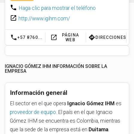
phone
Haga clic para mostrar el teléfono
launch
http://www.igihm.com/
PÁGINA
phone
launch
directions
+57 8760...
DIRECCIONES
WEB
IGNACIO GÓMEZ IHM INFORMACIÓN SOBRE LA
EMPRESA
Información generál
El sector en el que opera
Ignacio Gómez IHM
es
proveedor de equipo
. El país en el que Ignacio
Gómez IHM se encuentra es Colombia, mientras
que la sede de la empresa está en
Duitama
.