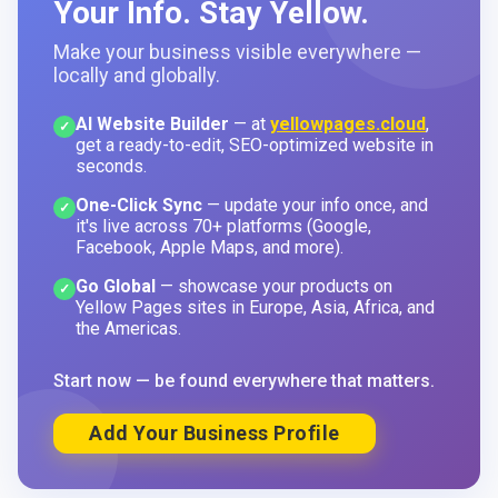
Your Info. Stay Yellow.
Make your business visible everywhere —
locally and globally.
AI Website Builder
— at
yellowpages.cloud
,
✓
get a ready-to-edit, SEO-optimized website in
seconds.
One-Click Sync
— update your info once, and
✓
it's live across 70+ platforms (Google,
Facebook, Apple Maps, and more).
Go Global
— showcase your products on
✓
Yellow Pages sites in Europe, Asia, Africa, and
the Americas.
Start now — be found everywhere that matters.
Add Your Business Profile