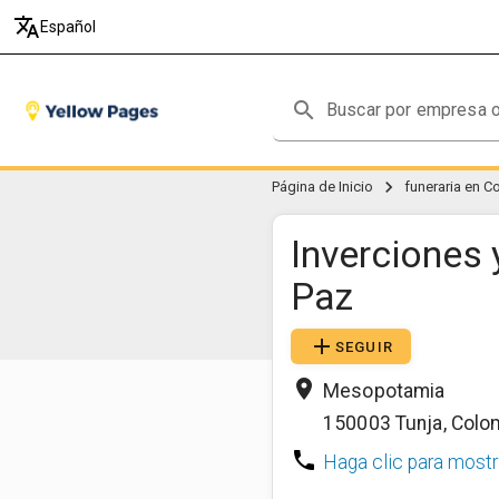
translate
Español
search
chevron_right
Página de Inicio
funeraria en C
Inverciones 
Paz
add
SEGUIR
place
Mesopotamia
150003
Tunja
,
Colo
phone
Haga clic para mostr