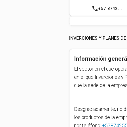
phone
+57 8742...
INVERCIONES Y PLANES DE
Información generá
El sector en el que oper
en el que Inverciones y
que la sede de la empre
Desgraciadamente, no di
los productos de la emp
por teléfono:
+5787425