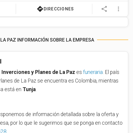
directions
share
more_vert
DIRECCIONES
 LA PAZ INFORMACIÓN SOBRE LA EMPRESA
l
a
Inverciones y Planes de La Paz
es
funeraria
. El país
 Planes de La Paz se encuentra es Colombia, mientras
sa está en
Tunja
.
sponemos de información detallada sobre la oferta y
resa, por lo que le sugerimos que se ponga en contacto
528