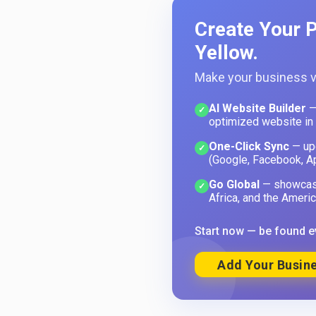
Create Your P
Yellow.
Make your business vi
AI Website Builder
—
✓
optimized website in
One-Click Sync
— upd
✓
(Google, Facebook, A
Go Global
— showcase
✓
Africa, and the Americ
Start now — be found e
Add Your Busine