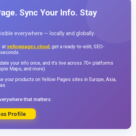
age. Sync Your Info. Stay
sible everywhere — locally and globally.
 at
yellowpages.cloud
, get a ready-to-edit, SEO-
 seconds.
ate your info once, and it's live across 70+ platforms
pple Maps, and more).
 your products on Yellow Pages sites in Europe, Asia,
as.
verywhere that matters.
ss Profile