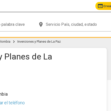
web
Crea
place
chevron_right
olombia
Inverciones y Planes de La Paz
y Planes de La
mbia
ar el teléfono