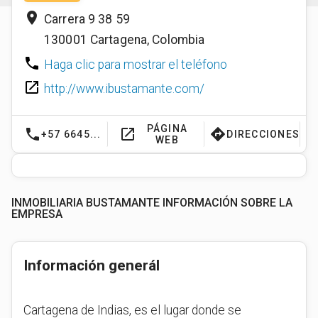
place
Carrera 9 38 59
130001
Cartagena
,
Colombia
phone
Haga clic para mostrar el teléfono
launch
http://www.ibustamante.com/
PÁGINA
phone
launch
directions
+57 6645...
DIRECCIONES
WEB
INMOBILIARIA BUSTAMANTE INFORMACIÓN SOBRE LA
EMPRESA
Información generál
Cartagena de Indias, es el lugar donde se