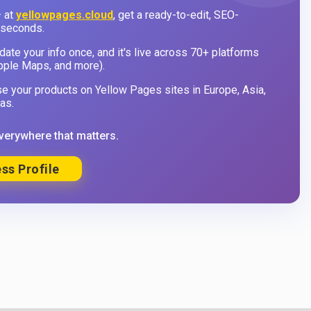
 at
yellowpages.cloud
, get a ready-to-edit, SEO-
 seconds.
ate your info once, and it's live across 70+ platforms
pple Maps, and more).
 your products on Yellow Pages sites in Europe, Asia,
as.
verywhere that matters.
ss Profile