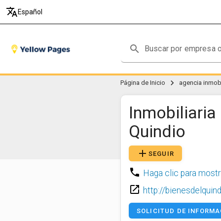
translate
Español
search
chevron_right
Página de Inicio
agencia inmobi
Inmobiliaria
Quindio
add
SEGUIR
phone
Haga clic para mostr
launch
http://bienesdelquin
SOLICITUD DE INFORMA