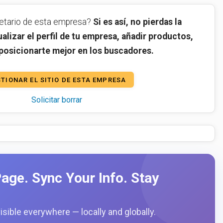
ietario de esta empresa?
Si es así, no pierdas la
alizar el perfil de tu empresa, añadir productos,
 posicionarte mejor en los buscadores.
TIONAR EL SITIO DE ESTA EMPRESA
Solicitar borrar
age. Sync Your Info. Stay
sible everywhere — locally and globally.