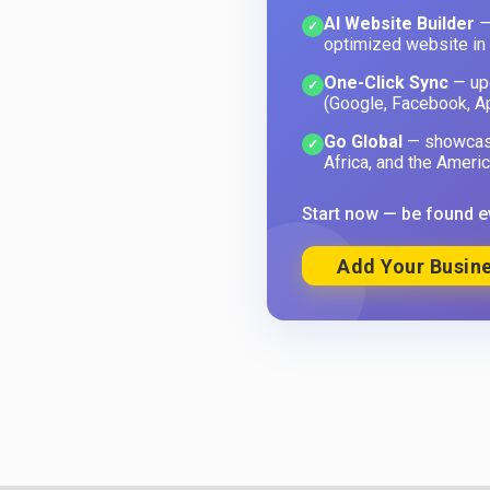
AI Website Builder
—
✓
optimized website in
One-Click Sync
— upd
✓
(Google, Facebook, A
Go Global
— showcase
✓
Africa, and the Americ
Start now — be found e
Add Your Busine