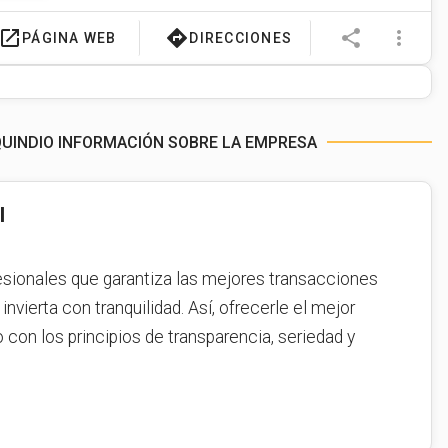
launch
directions
share
more_vert
PÁGINA WEB
DIRECCIONES
 QUINDIO INFORMACIÓN SOBRE LA EMPRESA
l
sionales que garantiza las mejores transacciones
invierta con tranquilidad. Así, ofrecerle el mejor
 con los principios de transparencia, seriedad y