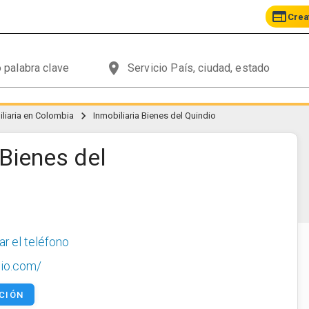
web
Crea
place
chevron_right
liaria en Colombia
Inmobiliaria Bienes del Quindio
 Bienes del
ar el teléfono
dio.com/
CIÓN