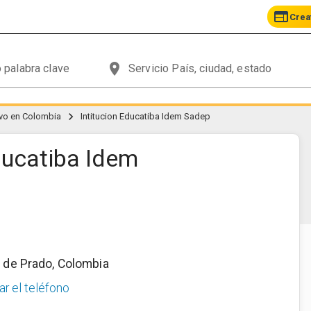
web
Crea
place
chevron_right
ivo en Colombia
Intitucion Educatiba Idem Sadep
ducatiba Idem
 de Prado
,
Colombia
ar el teléfono