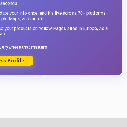
 seconds.
ate your info once, and it's live across 70+ platforms
pple Maps, and more).
 your products on Yellow Pages sites in Europe, Asia,
as.
verywhere that matters.
ss Profile