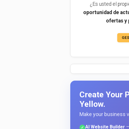
¿Es usted el prop
oportunidad de actu
ofertas y
GES
Create Your P
Yellow.
Make your business vi
AI Website Builder
—
✓