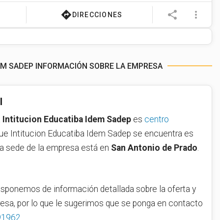
directions
share
more_vert
DIRECCIONES
DEM SADEP INFORMACIÓN SOBRE LA EMPRESA
l
a
Intitucion Educatiba Idem Sadep
es
centro
l que Intitucion Educatiba Idem Sadep se encuentra es
la sede de la empresa está en
San Antonio de Prado
.
sponemos de información detallada sobre la oferta y
resa, por lo que le sugerimos que se ponga en contacto
91962