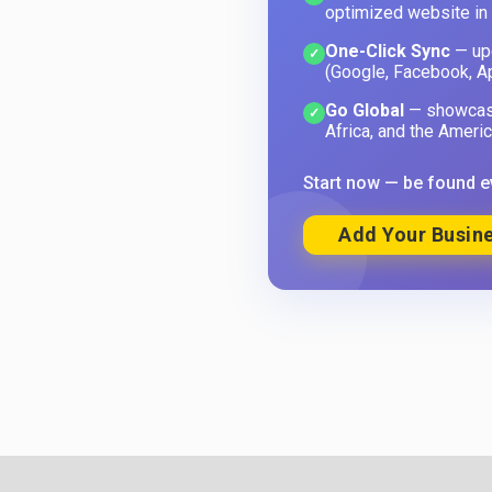
optimized website in
One-Click Sync
— upd
✓
(Google, Facebook, A
Go Global
— showcase
✓
Africa, and the Americ
Start now — be found e
Add Your Busine