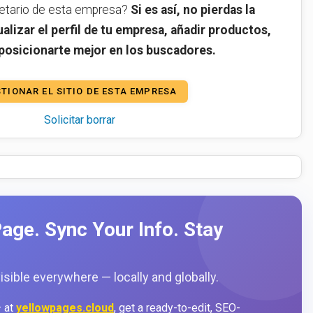
ietario de esta empresa?
Si es así, no pierdas la
alizar el perfil de tu empresa, añadir productos,
 posicionarte mejor en los buscadores.
TIONAR EL SITIO DE ESTA EMPRESA
Solicitar borrar
age. Sync Your Info. Stay
sible everywhere — locally and globally.
 at
yellowpages.cloud
, get a ready-to-edit, SEO-