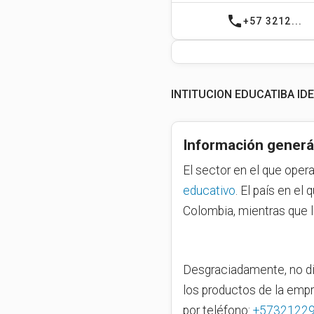
phone
+57 3212...
INTITUCION EDUCATIBA I
Información generá
El sector en el que oper
educativo
. El país en e
Colombia, mientras que 
Desgraciadamente, no di
los productos de la emp
por teléfono:
+5732122