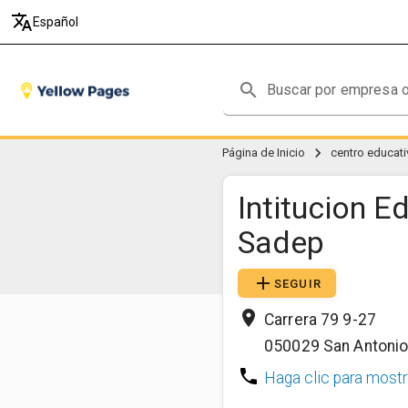
translate
Español
search
chevron_right
Página de Inicio
centro educat
Intitucion E
Sadep
add
SEGUIR
place
Carrera 79 9-27
050029
San Antonio
phone
Haga clic para mostr