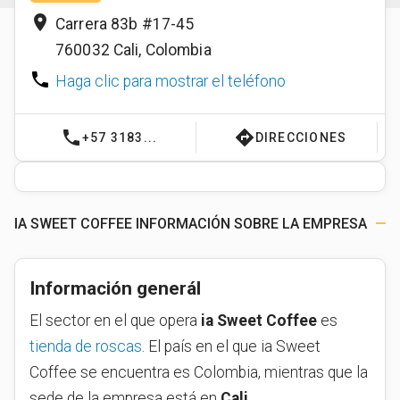
place
Carrera 83b #17-45
760032
Cali
,
Colombia
phone
Haga clic para mostrar el teléfono
phone
directions
+57 3183...
DIRECCIONES
IA SWEET COFFEE INFORMACIÓN SOBRE LA EMPRESA
Información generál
El sector en el que opera
ia Sweet Coffee
es
tienda de roscas
. El país en el que ia Sweet
Coffee se encuentra es Colombia, mientras que la
sede de la empresa está en
Cali
.