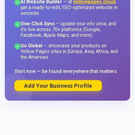
AI Website Builder
— at
yellowpages.cloud
,
✓
get a ready-to-edit, SEO-optimized website in
seconds.
One-Click Sync
— update your info once, and
✓
it's live across 70+ platforms (Google,
Facebook, Apple Maps, and more).
Go Global
— showcase your products on
✓
Yellow Pages sites in Europe, Asia, Africa, and
the Americas.
Start now — be found everywhere that matters.
Add Your Business Profile