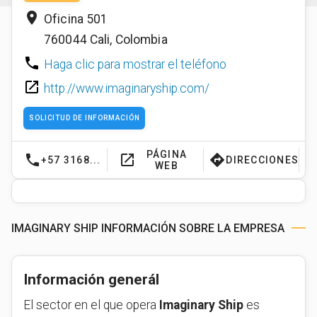
place
Oficina 501
760044
Cali
,
Colombia
phone
Haga clic para mostrar el teléfono
launch
http://www.imaginaryship.com/
SOLICITUD DE INFORMACIÓN
PÁGINA
phone
launch
directions
+57 3168...
DIRECCIONES
WEB
IMAGINARY SHIP INFORMACIÓN SOBRE LA EMPRESA
Información generál
El sector en el que opera
Imaginary Ship
es