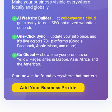
Make your business visible everywhere —
locally and globally.
AI Website Builder
— at
yellowpages.cloud
,
✓
get a ready-to-edit, SEO-optimized website in
seconds.
One-Click Sync
— update your info once, and
✓
it's live across 70+ platforms (Google,
Facebook, Apple Maps, and more).
Go Global
— showcase your products on
✓
Yellow Pages sites in Europe, Asia, Africa, and
the Americas.
Start now — be found everywhere that matters.
Add Your Business Profile