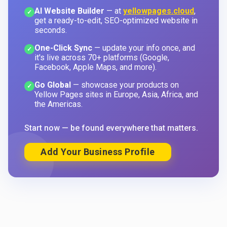
AI Website Builder
— at
yellowpages.cloud
,
✓
get a ready-to-edit, SEO-optimized website in
seconds.
One-Click Sync
— update your info once, and
✓
it's live across 70+ platforms (Google,
Facebook, Apple Maps, and more).
Go Global
— showcase your products on
✓
Yellow Pages sites in Europe, Asia, Africa, and
the Americas.
Start now — be found everywhere that matters.
Add Your Business Profile