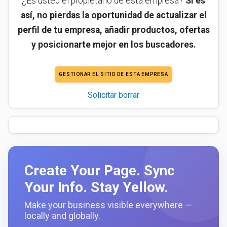
¿Es usted el propietario de esta empresa?
Si es
así, no pierdas la oportunidad de actualizar el
perfil de tu empresa, añadir productos, ofertas
y posicionarte mejor en los buscadores.
GESTIONAR EL SITIO DE ESTA EMPRESA
Solicitar borrar
Create Your Page. Sync
Your Info. Stay Yellow.
Make your business visible everywhere —
locally and globally.