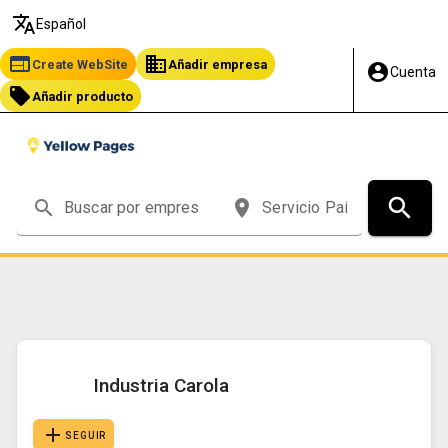
translate
Español
web
business
Create WebSite
Añadir empresa
account_circle
Cuenta
local_offer
Añadir producto
chevron_right
chevron_right
search
Página de Inicio
proveedor de equipos industriales en Colombia
search
place
Industria Carola
Industria Carola
add
SEGUIR