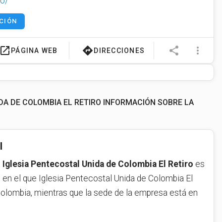
co/
CIÓN
launch
directions
share
more_vert
PÁGINA WEB
DIRECCIONES
DA DE COLOMBIA EL RETIRO INFORMACIÓN SOBRE LA
l
a
Iglesia Pentecostal Unida de Colombia El Retiro
es
ís en el que Iglesia Pentecostal Unida de Colombia El
Colombia, mientras que la sede de la empresa está en