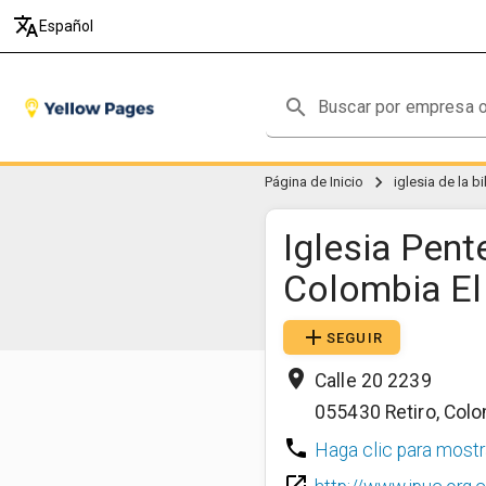
translate
Español
search
chevron_right
Página de Inicio
iglesia de la b
Iglesia Pent
Colombia El
add
SEGUIR
place
Calle 20 2239
055430
Retiro
,
Colo
phone
Haga clic para mostr
launch