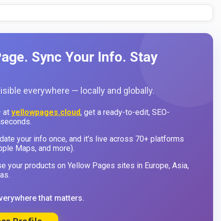
age. Sync Your Info. Stay
sible everywhere — locally and globally.
 at
yellowpages.cloud
, get a ready-to-edit, SEO-
 seconds.
ate your info once, and it's live across 70+ platforms
pple Maps, and more).
 your products on Yellow Pages sites in Europe, Asia,
as.
verywhere that matters.