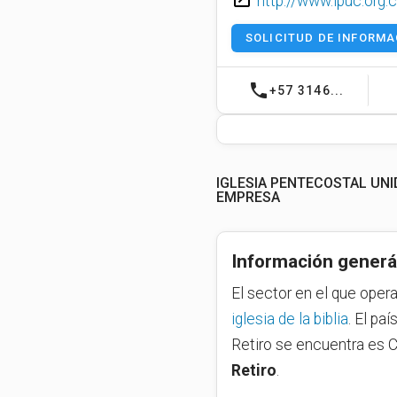
http://www.ipuc.org.
SOLICITUD DE INFORMA
phone
+57 3146...
IGLESIA PENTECOSTAL UNI
EMPRESA
Información generá
El sector en el que oper
iglesia de la biblia
. El pa
Retiro se encuentra es 
Retiro
.