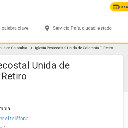
web
Crea
place
chevron_right
iblia en Colombia
Iglesia Pentecostal Unida de Colombia El Retiro
ecostal Unida de
 Retiro
mbia
ar el teléfono