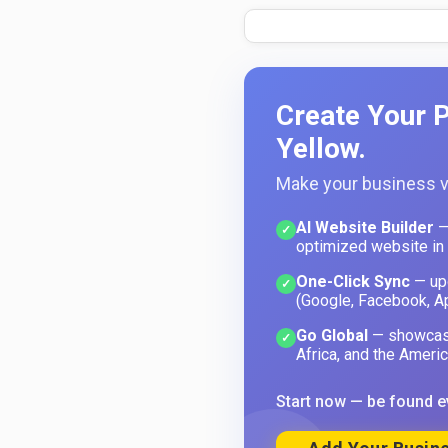
Create Your P
Yellow.
Make your business vi
AI Website Builder
—
✓
optimized website in
One-Click Sync
— upd
✓
(Google, Facebook, A
Go Global
— showcase
✓
Africa, and the Americ
Start now — be found e