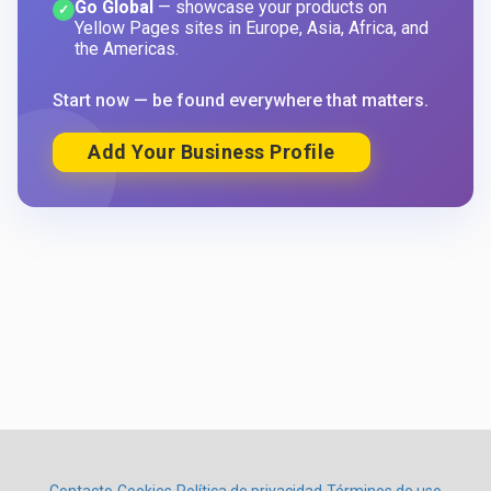
Go Global
— showcase your products on
✓
Yellow Pages sites in Europe, Asia, Africa, and
the Americas.
Start now — be found everywhere that matters.
Add Your Business Profile