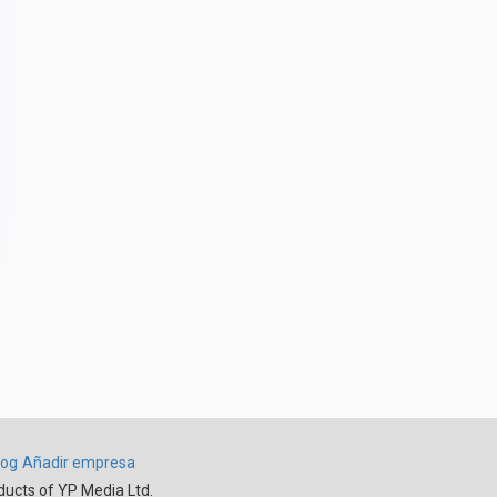
log
Añadir empresa
ducts of YP Media Ltd.