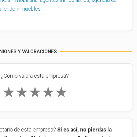
ncia inmobiliaria
,
agentes inmobiliarios
,
agencia de
uiler de inmuebles
INIONES Y VALORACIONES
¿Cómo valora esta empresa?
★
★
★
★
★
ietario de esta empresa?
Si es así, no pierdas la