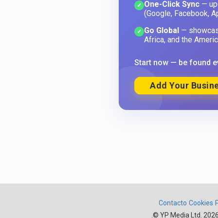
One-Click Sync
— upd
✓
(Google, Facebook, A
Go Global
— showcase
✓
Africa, and the Americ
Start now — be found e
Add Your Busine
Contacto
Cookies
.
© YP Media Ltd. 2026.