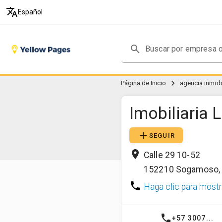
translate
Español
search
chevron_right
Página de Inicio
agencia inmobi
Imobiliaria 
add
SEGUIR
place
Calle 29 10-52
152210
Sogamoso
phone
Haga clic para mostr
phone
+57 3007...