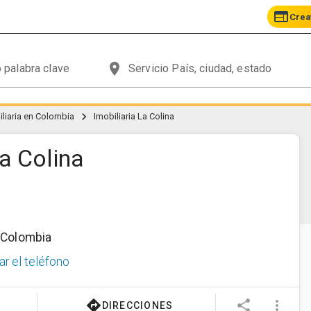
web
Crea
place
chevron_right
liaria en Colombia
Imobiliaria La Colina
La Colina
,
Colombia
ar el teléfono
directions
share
more_vert
DIRECCIONES