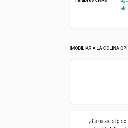
Palabras clave
age
alq
IMOBILIARIA LA COLINA OP
¿Es usted el prop