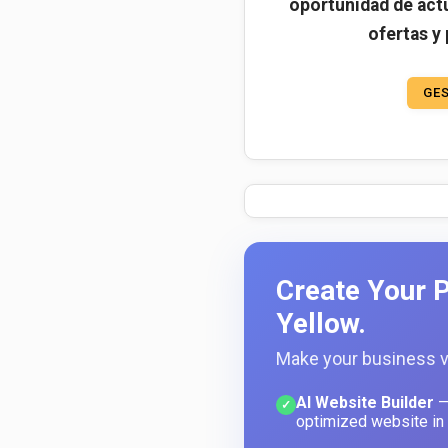
oportunidad de actu
ofertas y
GES
Create Your P
Yellow.
Make your business vi
AI Website Builder
—
✓
optimized website in