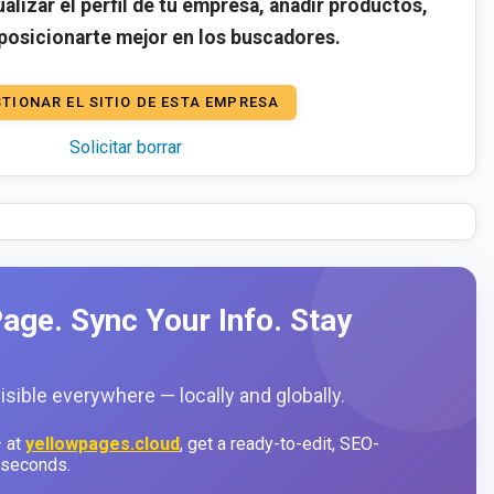
alizar el perfil de tu empresa, añadir productos,
 posicionarte mejor en los buscadores.
TIONAR EL SITIO DE ESTA EMPRESA
Solicitar borrar
age. Sync Your Info. Stay
sible everywhere — locally and globally.
 at
yellowpages.cloud
, get a ready-to-edit, SEO-
 seconds.