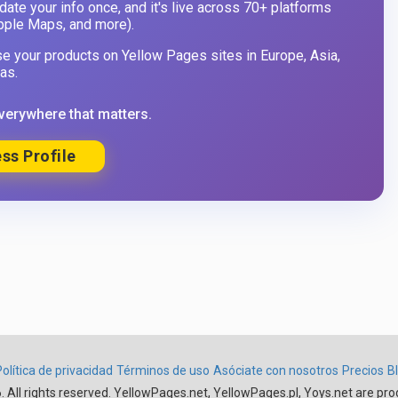
ate your info once, and it's live across 70+ platforms
pple Maps, and more).
 your products on Yellow Pages sites in Europe, Asia,
as.
verywhere that matters.
ss Profile
Política de privacidad
Términos de uso
Asóciate con nosotros
Precios
B
 All rights reserved. YellowPages.net, YellowPages.pl, Yoys.net are pro