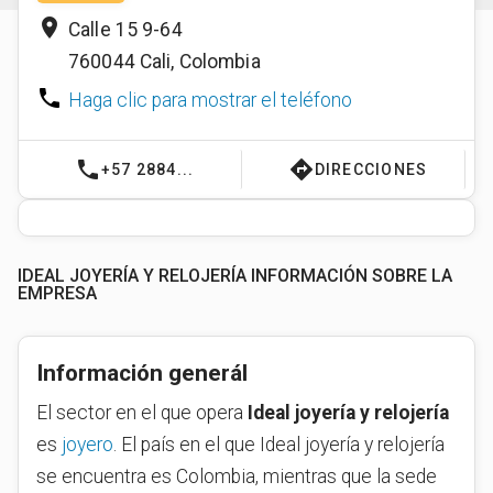
place
Calle 15 9-64
760044
Cali
,
Colombia
phone
Haga clic para mostrar el teléfono
phone
directions
+57 2884...
DIRECCIONES
IDEAL JOYERÍA Y RELOJERÍA INFORMACIÓN SOBRE LA
EMPRESA
Información generál
El sector en el que opera
Ideal joyería y relojería
es
joyero
. El país en el que Ideal joyería y relojería
se encuentra es Colombia, mientras que la sede