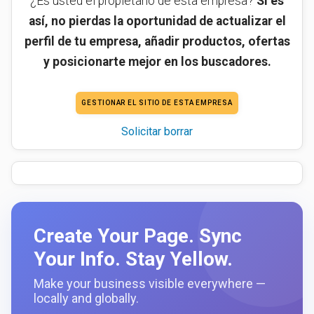
¿Es usted el propietario de esta empresa?
Si es
así, no pierdas la oportunidad de actualizar el
perfil de tu empresa, añadir productos, ofertas
y posicionarte mejor en los buscadores.
GESTIONAR EL SITIO DE ESTA EMPRESA
Solicitar borrar
Create Your Page. Sync
Your Info. Stay Yellow.
Make your business visible everywhere —
locally and globally.