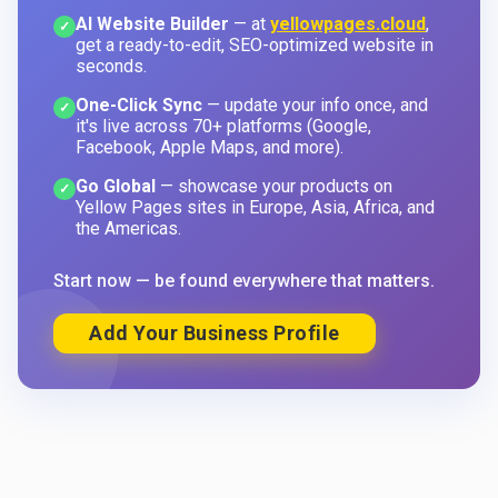
AI Website Builder
— at
yellowpages.cloud
,
✓
get a ready-to-edit, SEO-optimized website in
seconds.
One-Click Sync
— update your info once, and
✓
it's live across 70+ platforms (Google,
Facebook, Apple Maps, and more).
Go Global
— showcase your products on
✓
Yellow Pages sites in Europe, Asia, Africa, and
the Americas.
Start now — be found everywhere that matters.
Add Your Business Profile