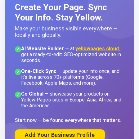
Create Your Page. Sync
Your Info. Stay Yellow.
Make your business visible everywhere —
locally and globally.
AI Website Builder
— at
yellowpages.cloud
,
✓
get a ready-to-edit, SEO-optimized website in
seconds.
One-Click Sync
— update your info once, and
✓
it's live across 70+ platforms (Google,
Facebook, Apple Maps, and more).
Go Global
— showcase your products on
✓
Yellow Pages sites in Europe, Asia, Africa, and
the Americas.
Start now — be found everywhere that matters.
Add Your Business Profile