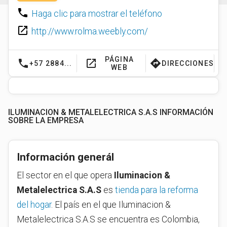
phone
Haga clic para mostrar el teléfono
launch
http://www.rolma.weebly.com/
PÁGINA
phone
launch
directions
+57 2884...
DIRECCIONES
WEB
ILUMINACION & METALELECTRICA S.A.S INFORMACIÓN
SOBRE LA EMPRESA
Información generál
El sector en el que opera
Iluminacion &
Metalelectrica S.A.S
es
tienda para la reforma
del hogar
. El país en el que Iluminacion &
Metalelectrica S.A.S se encuentra es Colombia,