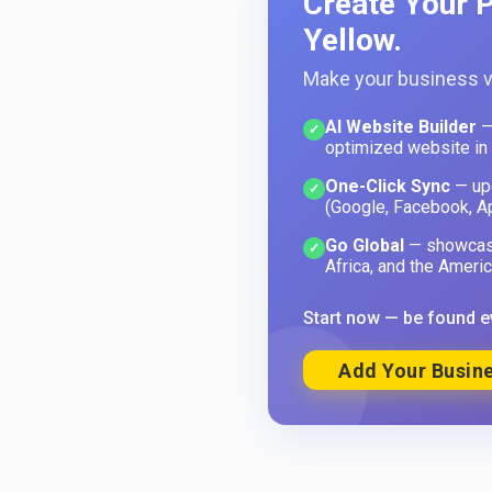
Create Your P
Yellow.
Make your business vi
AI Website Builder
—
✓
optimized website in
One-Click Sync
— upd
✓
(Google, Facebook, A
Go Global
— showcase
✓
Africa, and the Americ
Start now — be found e
Add Your Busine