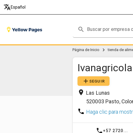
translate
Español
search
chevron_right
Página de Inicio
tienda de ali
Ivanagricola
add
SEGUIR
place
Las Lunas
520003
Pasto
,
Colo
phone
Haga clic para mostr
phone
+57 2720...