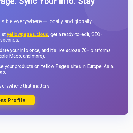
age. Sync Your Info. Stay
sible everywhere — locally and globally.
 at
yellowpages.cloud
, get a ready-to-edit, SEO-
 seconds.
ate your info once, and it's live across 70+ platforms
pple Maps, and more).
 your products on Yellow Pages sites in Europe, Asia,
as.
verywhere that matters.
ss Profile