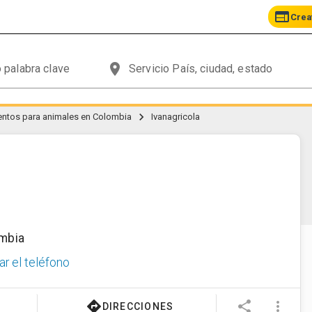
web
Crea
place
chevron_right
mentos para animales en Colombia
Ivanagricola
mbia
ar el teléfono
directions
share
more_vert
DIRECCIONES