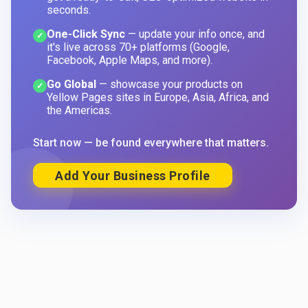
seconds.
One-Click Sync
— update your info once, and
✓
it's live across 70+ platforms (Google,
Facebook, Apple Maps, and more).
Go Global
— showcase your products on
✓
Yellow Pages sites in Europe, Asia, Africa, and
the Americas.
Start now — be found everywhere that matters.
Add Your Business Profile