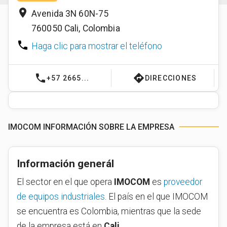
place
Avenida 3N 60N-75
760050
Cali
,
Colombia
phone
Haga clic para mostrar el teléfono
phone
directions
+57 2665...
DIRECCIONES
IMOCOM INFORMACIÓN SOBRE LA EMPRESA
Información generál
El sector en el que opera
IMOCOM
es
proveedor
de equipos industriales
. El país en el que IMOCOM
se encuentra es Colombia, mientras que la sede
de la empresa está en
Cali
.