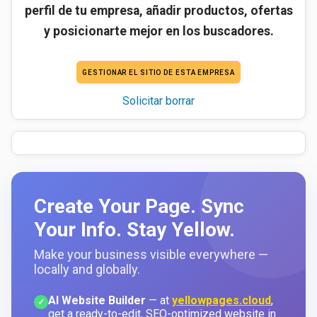
perfil de tu empresa, añadir productos, ofertas
y posicionarte mejor en los buscadores.
GESTIONAR EL SITIO DE ESTA EMPRESA
Solicitar borrar
Create Your Page. Sync
Your Info. Stay Yellow.
Make your business visible everywhere —
locally and globally.
AI Website Builder
— at
yellowpages.cloud
,
✓
get a ready-to-edit, SEO-optimized website in