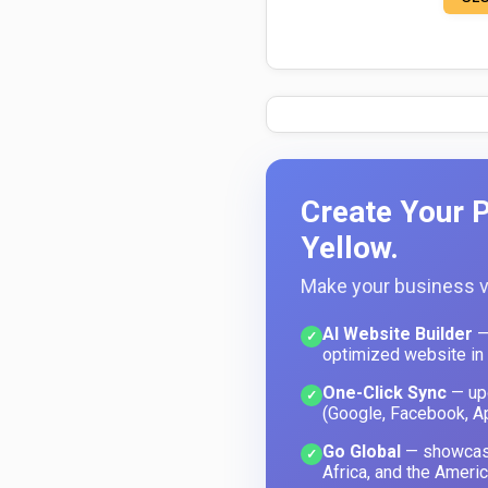
Create Your P
Yellow.
Make your business vi
AI Website Builder
—
✓
optimized website in
One-Click Sync
— upd
✓
(Google, Facebook, A
Go Global
— showcase
✓
Africa, and the Americ