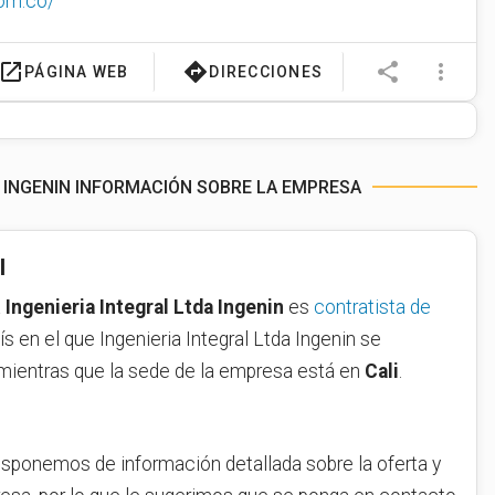
com.co/
launch
directions
share
more_vert
PÁGINA WEB
DIRECCIONES
A INGENIN INFORMACIÓN SOBRE LA EMPRESA
l
a
Ingenieria Integral Ltda Ingenin
es
contratista de
aís en el que Ingenieria Integral Ltda Ingenin se
mientras que la sede de la empresa está en
Cali
.
sponemos de información detallada sobre la oferta y