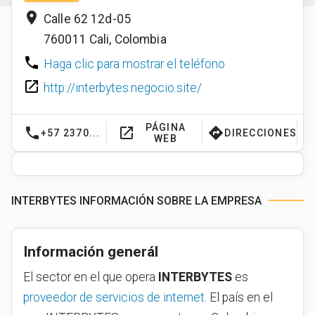
place
Calle 62 12d-05
760011
Cali
,
Colombia
phone
Haga clic para mostrar el teléfono
launch
http://interbytes.negocio.site/
PÁGINA
phone
launch
directions
+57 2370...
DIRECCIONES
WEB
INTERBYTES INFORMACIÓN SOBRE LA EMPRESA
Información generál
El sector en el que opera
INTERBYTES
es
proveedor de servicios de internet
. El país en el