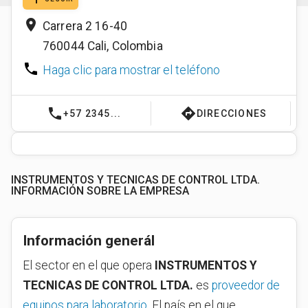
place
Carrera 2 16-40
760044
Cali
,
Colombia
phone
Haga clic para mostrar el teléfono
phone
directions
+57 2345...
DIRECCIONES
INSTRUMENTOS Y TECNICAS DE CONTROL LTDA.
INFORMACIÓN SOBRE LA EMPRESA
Información generál
El sector en el que opera
INSTRUMENTOS Y
TECNICAS DE CONTROL LTDA.
es
proveedor de
equipos para laboratorio
. El país en el que