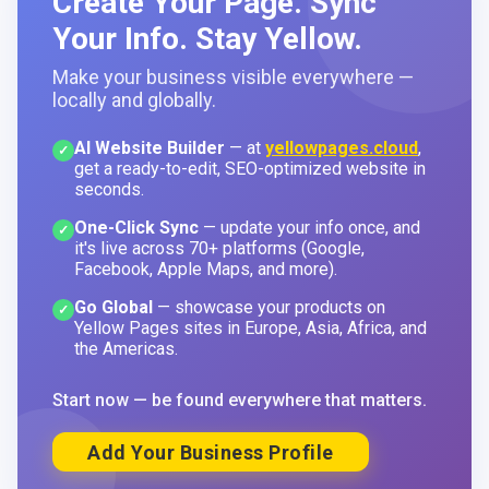
Create Your Page. Sync
Your Info. Stay Yellow.
Make your business visible everywhere —
locally and globally.
AI Website Builder
— at
yellowpages.cloud
,
✓
get a ready-to-edit, SEO-optimized website in
seconds.
One-Click Sync
— update your info once, and
✓
it's live across 70+ platforms (Google,
Facebook, Apple Maps, and more).
Go Global
— showcase your products on
✓
Yellow Pages sites in Europe, Asia, Africa, and
the Americas.
Start now — be found everywhere that matters.
Add Your Business Profile