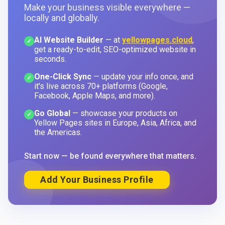
Make your business visible everywhere —
locally and globally.
AI Website Builder
— at
yellowpages.cloud
,
✓
get a ready-to-edit, SEO-optimized website in
seconds.
One-Click Sync
— update your info once, and
✓
it's live across 70+ platforms (Google,
Facebook, Apple Maps, and more).
Go Global
— showcase your products on
✓
Yellow Pages sites in Europe, Asia, Africa, and
the Americas.
Start now — be found everywhere that matters.
Add Your Business Profile