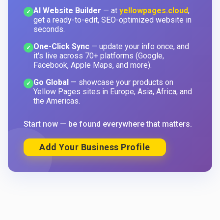
AI Website Builder
— at
yellowpages.cloud
,
✓
get a ready-to-edit, SEO-optimized website in
seconds.
One-Click Sync
— update your info once, and
✓
it's live across 70+ platforms (Google,
Facebook, Apple Maps, and more).
Go Global
— showcase your products on
✓
Yellow Pages sites in Europe, Asia, Africa, and
the Americas.
Start now — be found everywhere that matters.
Add Your Business Profile