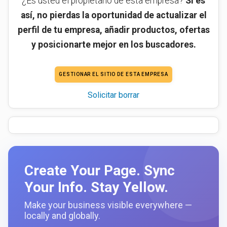
¿Es usted el propietario de esta empresa?
Si es
así, no pierdas la oportunidad de actualizar el
perfil de tu empresa, añadir productos, ofertas
y posicionarte mejor en los buscadores.
GESTIONAR EL SITIO DE ESTA EMPRESA
Solicitar borrar
Create Your Page. Sync
Your Info. Stay Yellow.
Make your business visible everywhere —
locally and globally.