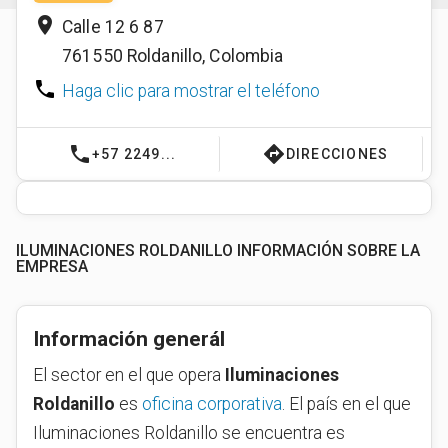
place
Calle 12 6 87
761550
Roldanillo
,
Colombia
phone
Haga clic para mostrar el teléfono
phone
directions
+57 2249...
DIRECCIONES
ILUMINACIONES ROLDANILLO INFORMACIÓN SOBRE LA
EMPRESA
Información generál
El sector en el que opera
Iluminaciones
Roldanillo
es
oficina corporativa
. El país en el que
Iluminaciones Roldanillo se encuentra es