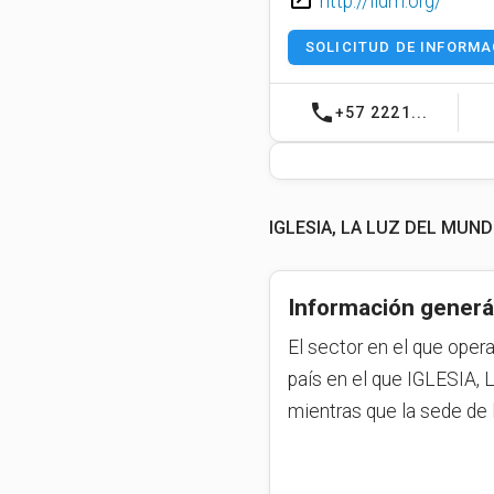
http://lldm.org/
SOLICITUD DE INFORMA
phone
+57 2221...
IGLESIA, LA LUZ DEL MUN
Información generá
El sector en el que oper
país en el que IGLESIA
mientras que la sede de