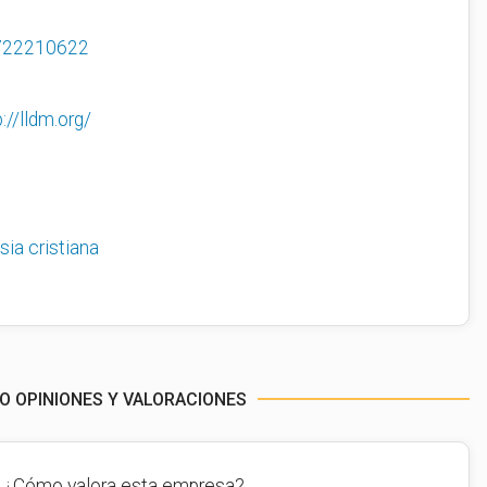
722210622
p://lldm.org/
esia cristiana
DO OPINIONES Y VALORACIONES
¿Cómo valora esta empresa?