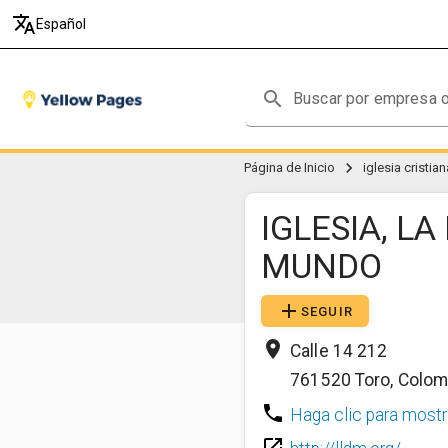
translate
Español
search
chevron_right
Página de Inicio
iglesia cristi
IGLESIA, LA
MUNDO
add
SEGUIR
place
Calle 14 212
761520
Toro
,
Colom
phone
Haga clic para mostr
launch