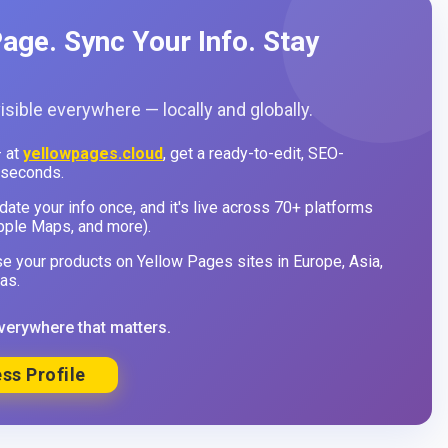
age. Sync Your Info. Stay
sible everywhere — locally and globally.
 at
yellowpages.cloud
, get a ready-to-edit, SEO-
 seconds.
ate your info once, and it's live across 70+ platforms
pple Maps, and more).
 your products on Yellow Pages sites in Europe, Asia,
as.
verywhere that matters.
ss Profile