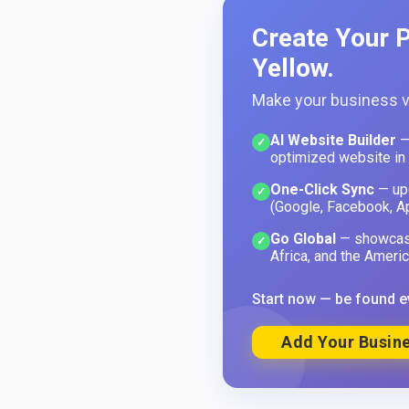
Create Your P
Yellow.
Make your business vi
AI Website Builder
—
✓
optimized website in
One-Click Sync
— upd
✓
(Google, Facebook, A
Go Global
— showcase
✓
Africa, and the Americ
Start now — be found e
Add Your Busine