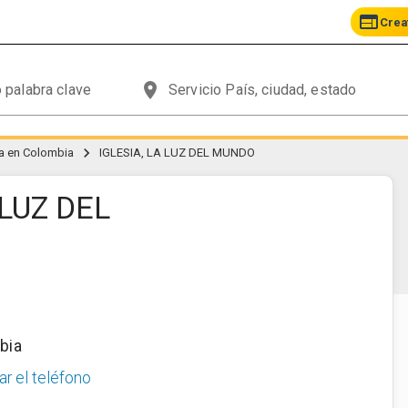
web
Crea
place
chevron_right
ana en Colombia
IGLESIA, LA LUZ DEL MUNDO
 LUZ DEL
bia
ar el teléfono