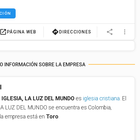
CIÓN
launch
directions
share
more_vert
PÁGINA WEB
DIRECCIONES
DO INFORMACIÓN SOBRE LA EMPRESA
l
a
IGLESIA, LA LUZ DEL MUNDO
es
iglesia cristiana
. El
, LA LUZ DEL MUNDO se encuentra es Colombia,
 la empresa está en
Toro
.