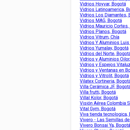
Vidrios Hoyvar, Bogotá
Vidrios Latinoamerica, B
Vidrios Los Diamantes, 
Vidrios MAG, Bogotá
Vidrios Mauricio Cortes,
Vidrios Planos, Bogotá
Vidrios Vitrum, Chía
Vidrios Y Aluminios Lui
Vidrios Yumalay, Bogotá
Vidrios del Norte, Bogot
Vidrios y Aluminios Oilor
Vidrios y Espejos Vitalu
Vidrios y Ventanas en B
Vidrios y Vitrolit, Bogotá
Vilatex Cortineria, Bogot
Villa Cerámica JF, Bogot
Villa frutti, Bogotá
Villal Kolor, Bogotá
Visión Aérea Colombia 
Vital Gym, Bogotá
Viva tienda tecnologica,
Vivero - Las Semillas d
Vivero Bonsai Ya, Bogot