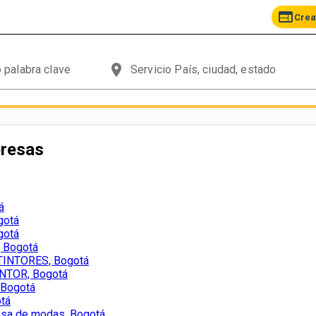
web
Crea
place
presas
á
gotá
gotá
 Bogotá
INTORES, Bogotá
NTOR, Bogotá
Bogotá
tá
sa de modas, Bogotá