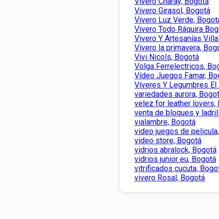
Vivero Charay, Bogotá
Vivero Girasol, Bogotá
Vivero Luz Verde, Bogot
Vivero Todo Ráquira Bog
Vivero Y Artesanías Villa
Vivero la primavera, Bog
Vivi Nicols, Bogotá
Volga Ferrelectricos, Bo
Vídeo Juegos Famar, Bo
Víveres Y Legumbres El 
variedades aurora, Bogo
velez for leather lovers,
venta de bloques y ladri
vialambre, Bogotá
video juegos de pelicula
video store, Bogotá
vidrios abralock, Bogotá
vidrios junior eu, Bogotá
vitrificados cucuta, Bogo
vivero Rosal, Bogotá