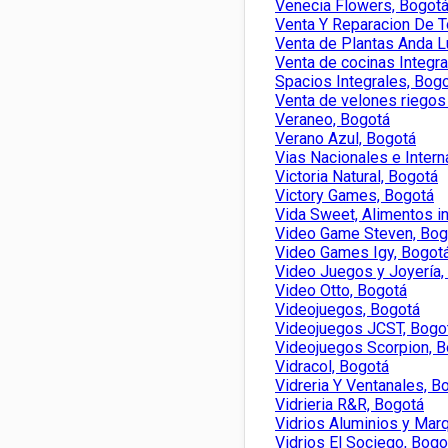
Venecia Flowers, Bogot
Venta Y Reparacion De 
Venta de Plantas Anda L
Venta de cocinas Integra
Spacios Integrales, Bog
Venta de velones riegos
Veraneo, Bogotá
Verano Azul, Bogotá
Vias Nacionales e Inter
Victoria Natural, Bogotá
Victory Games, Bogotá
Vida Sweet, Alimentos i
Video Game Steven, Bog
Video Games Igy, Bogot
Video Juegos y Joyería,
Video Otto, Bogotá
Videojuegos, Bogotá
Videojuegos JCST, Bogo
Videojuegos Scorpion, 
Vidracol, Bogotá
Vidreria Y Ventanales, B
Vidrieria R&R, Bogotá
Vidrios Aluminios y Marq
Vidrios El Sociego, Bogo