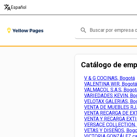
translate
Español
search
Catálogo de em
V & G COCINAS, Bogotá
VALENTINA WIR, Bogotá
VALMACOL S.A.S, Bogot
VARIEDADES KEVIN, Bo
VELOTAX GALERIAS, Bo
VENTA DE MUEBLES RJ,
VENTA RECARGA DE EXT
VENTA Y RECARGA EXTI
VERSACE COLLECTION, 
VETAS Y DISEÑOS, Bogo
VICTORIA GONZÁLEZ ca