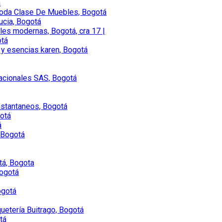
á
Toda Clase De Muebles, Bogotá
ucia, Bogotá
les modernas, Bogotá, cra 17 |
otá
 y esencias karen, Bogotá
nacionales SAS, Bogotá
nstantaneos, Bogotá
otá
á
 Bogotá
tá, Bogota
Bogotá
ogotá
uetería Buitrago, Bogotá
tá