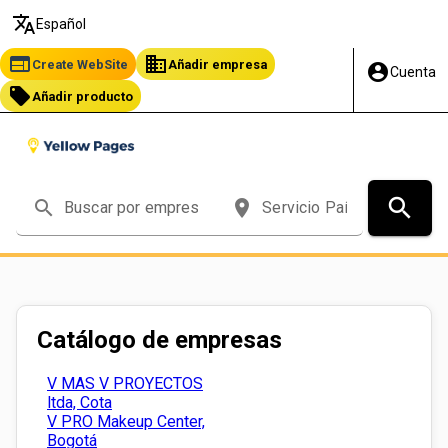
translate
Español
web
business
Create WebSite
Añadir empresa
account_circle
Cuenta
local_offer
Añadir producto
search
search
place
Catálogo de empresas
V MAS V PROYECTOS
ltda, Cota
V PRO Makeup Center,
Bogotá