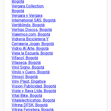
Bogotá
Vergara Collection,
Bogotá
Vergara y Vergara
International SAS, Bogotá
Vertiblinds, Bogotá
Vertigo Discos, Bogotá
Viajemos.com, Bogotá
Vidreria Bicicleteria Y
Cerrajeria Jogan, Bogotá
Vidrio Al Arte, Bogotá
Vieja la Escuela, Bogotá
Vifacol, Bogotá
Vilaseca, Bogotá
Vinil Signo, Bogotá
Vinilo y Cuero, Bogotá
Vinisol, Bogotá
Viny Plast, Engativa
Vision Publicidad, Bogotá
Viste y Raya Ltda, Bogotá
Vital Bike, Bogotá
Vitalelectricshop, Bogotá
Vitrina DFSK, Bogotá
Vitrina Ferretera, Bogotá