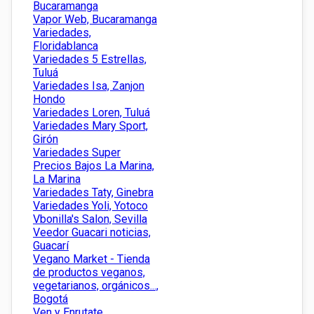
Bucaramanga
Vapor Web, Bucaramanga
Variedades,
Floridablanca
Variedades 5 Estrellas,
Tuluá
Variedades Isa, Zanjon
Hondo
Variedades Loren, Tuluá
Variedades Mary Sport,
Girón
Variedades Super
Precios Bajos La Marina,
La Marina
Variedades Taty, Ginebra
Variedades Yoli, Yotoco
Vbonilla's Salon, Sevilla
Veedor Guacari noticias,
Guacarí
Vegano Market - Tienda
de productos veganos,
vegetarianos, orgánicos...,
Bogotá
Ven y Enrutate,