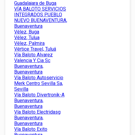
Guadalajara de Buga
VÍA BALOTO SERVICIOS
INTEGRADOS PUEBLO
NUEVO BUENAVENTURA,
Buenaventura
Vélez, Buga
Vélez, Tulua
Vélez, Palmira
Vértice Travel, Tuluá
Vía Baloto Alvarez
Valencia Y Cia Sc
Buenaventura,
Buenaventura
Vía Baloto Autoservicio
Merk Centro Sevilla Sa,
Sevilla
Vía Baloto Divertronik-A
Buenaventura,
Buenaventura
Vía Baloto Electridasg
Buenaventura,
Buenaventura
Vía Baloto Exito
Buenaventura,