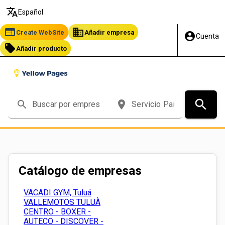
translate
Español
web
business
Create WebSite
Añadir empresa
account_circle
Cuenta
local_offer
Añadir producto
search
search
place
Catálogo de empresas
VACADI GYM, Tuluá
VALLEMOTOS TULUÀ
CENTRO - BOXER -
AUTECO - DISCOVER -