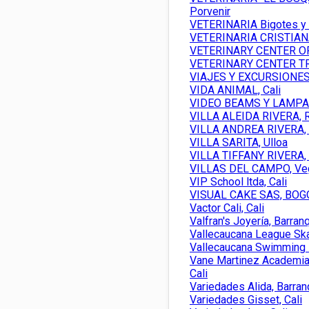
Porvenir
VETERINARIA Bigotes y C
VETERINARIA CRISTIANA
VETERINARY CENTER OF 
VETERINARY CENTER TR
VIAJES Y EXCURSIONES 
VIDA ANIMAL, Cali
VIDEO BEAMS Y LAMPAR
VILLA ALEIDA RIVERA, R
VILLA ANDREA RIVERA, 
VILLA SARITA, Ulloa
VILLA TIFFANY RIVERA, 
VILLAS DEL CAMPO, Veg
VIP School ltda, Cali
VISUAL CAKE SAS, BOG
Vactor Cali, Cali
Valfran's Joyería, Barranq
Vallecaucana League Skat
Vallecaucana Swimming 
Vane Martinez Academia 
Cali
Variedades Alida, Barranq
Variedades Gisset, Cali