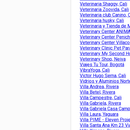
Veterinaria Shaggy, Cali
Veterinaria Zoovida, Cali
Veterinaria club Canino, C
Veterinaria husky, Cali
Veterinaria y Tienda de
Veterinary Center ANIMA
Veterinary Center Penich
Veterinary Center Villaco
Veterinary Clinic Pet Par
Veterinary My Second H
Veterinary Shop, Neiva
Viajes Tu Tour, Bogotá
VibraYoga, Cali
Victor Hugo Serna, Cali
Vidrios y Aluminios Nort
Villa Andrea, Rivera
Villa Betel, Rivera
Villa Campestre, Cali
Villa Gabriela, Rivera
Villa Gabriela Casa Camp
Villa Laura, Yaguara
Villa PIME - Eleven Proj
Villa Santa Ana Km 23 Via