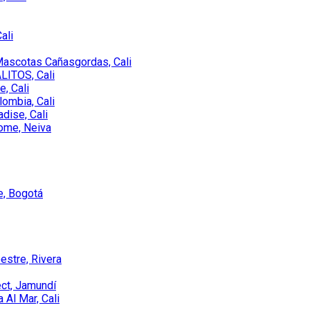
ali
 Mascotas Cañasgordas, Cali
LITOS, Cali
e, Cali
lombia, Cali
adise, Cali
ome, Neiva
e, Bogotá
estre, Rivera
ect, Jamundí
 Al Mar, Cali