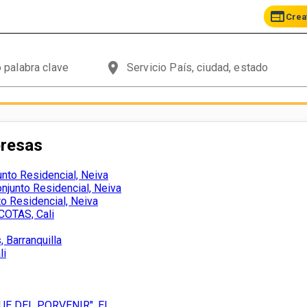
web
Crea
place
presas
to Residencial, Neiva
unto Residencial, Neiva
o Residencial, Neiva
OTAS, Cali
 Barranquilla
li
E DEL PORVENIR", El