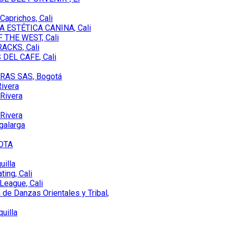
aprichos, Cali
 ESTÉTICA CANINA, Cali
THE WEST, Cali
ACKS, Cali
DEL CAFE, Cali
AS SAS, Bogotá
ivera
Rivera
Rivera
alarga
OTA
uilla
ing, Cali
League, Cali
de Danzas Orientales y Tribal,
uilla