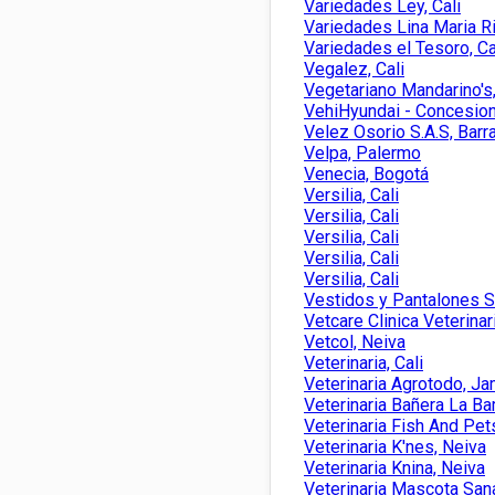
Variedades Ley, Cali
Variedades Lina Maria Ri
Variedades el Tesoro, Ca
Vegalez, Cali
Vegetariano Mandarino's,
VehiHyundai - Concesiona
Velez Osorio S.A.S, Barra
Velpa, Palermo
Venecia, Bogotá
Versilia, Cali
Versilia, Cali
Versilia, Cali
Versilia, Cali
Versilia, Cali
Vestidos y Pantalones Sc
Vetcare Clinica Veterinari
Vetcol, Neiva
Veterinaria, Cali
Veterinaria Agrotodo, J
Veterinaria Bañera La Ba
Veterinaria Fish And Pets
Veterinaria K'nes, Neiva
Veterinaria Knina, Neiva
Veterinaria Mascota Sana