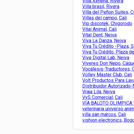
Villa Ximena, Rivera
Villa brasil, Rivera
Villa del Peñon Suites, C
Villas del campo, Cali
Vip discotek, Chigorodo
Vital Animal, Cali
Vital Dent, Neiva
Viva La Danza, Neiva
Viva Tu Crédito -Plaza, 
Viva Tu Crédito. Plaza de
Vive Digital Lab, Neiva
Viveres Don Nepo, Cáqu
Vocálesis-Traductores, C
Volley Master Club, Cali
Volt Productos Para Lav
Distribuidor Autorizado
Vraja Lila, Neiva
VyS Comercial, Cali
VÍA BALOTO OLIMPICA V
veterinaria universo anima
villa san marcos, Cali
vishion electronics, Bog