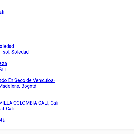
ali
Soledad
l sol, Soledad
eza
ali
ado En Seco de Vehículos-
-Madelena, Bogotá
ILLA COLOMBIA CALI, Cali
l, Cali
otá