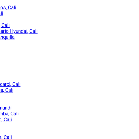
os, Cali
li
 Cali
rio Hyundai, Cali
nquilla
arcl, Cali
a, Cali
amundí
mba, Cali
, Cali
, Cali