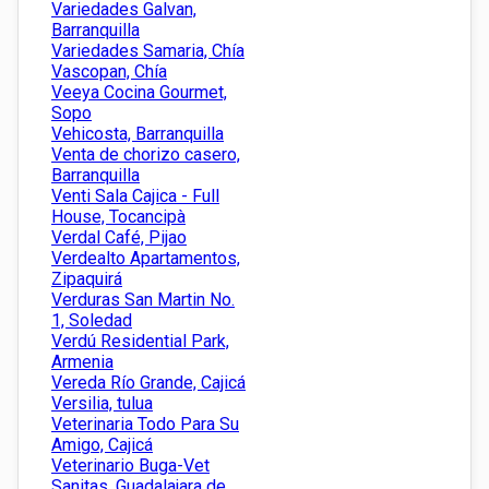
Variedades Galvan,
Barranquilla
Variedades Samaria, Chía
Vascopan, Chía
Veeya Cocina Gourmet,
Sopo
Vehicosta, Barranquilla
Venta de chorizo casero,
Barranquilla
Venti Sala Cajica - Full
House, Tocancipà
Verdal Café, Pijao
Verdealto Apartamentos,
Zipaquirá
Verduras San Martin No.
1, Soledad
Verdú Residential Park,
Armenia
Vereda Río Grande, Cajicá
Versilia, tulua
Veterinaria Todo Para Su
Amigo, Cajicá
Veterinario Buga-Vet
Sanitas, Guadalajara de