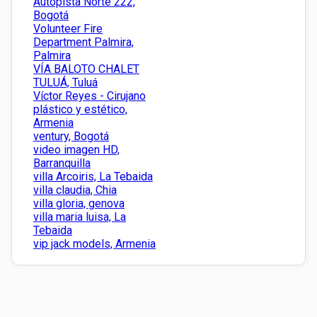
Autopista Norte 222,
Bogotá
Volunteer Fire
Department Palmira,
Palmira
VÍA BALOTO CHALET
TULUÁ, Tuluá
Víctor Reyes - Cirujano
plástico y estético,
Armenia
ventury, Bogotá
video imagen HD,
Barranquilla
villa Arcoiris, La Tebaida
villa claudia, Chia
villa gloria, genova
villa maria luisa, La
Tebaida
vip jack models, Armenia