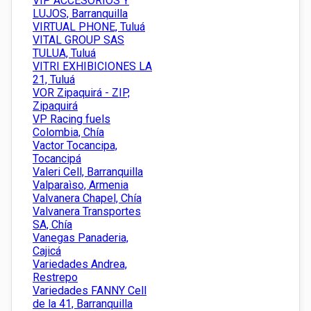
VIP ACCESORIOS Y
LUJOS, Barranquilla
VIRTUAL PHONE, Tuluá
VITAL GROUP SAS
TULUA, Tuluá
VITRI EXHIBICIONES LA
21, Tuluá
VOR Zipaquirá - ZIP,
Zipaquirá
VP Racing fuels
Colombia, Chía
Vactor Tocancipa,
Tocancipá
Valeri Cell, Barranquilla
Valparaìso, Armenia
Valvanera Chapel, Chía
Valvanera Transportes
SA, Chía
Vanegas Panaderia,
Cajicá
Variedades Andrea,
Restrepo
Variedades FANNY Cell
de la 41, Barranquilla