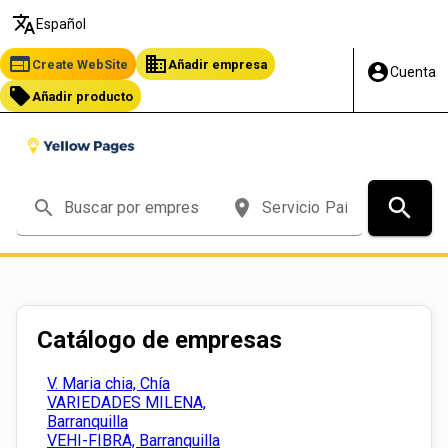
translate
Español
web
business
Create WebSite
Añadir empresa
account_circle
Cuenta
local_offer
Añadir producto
search
search
place
Catálogo de empresas
V. Maria chia, Chía
VARIEDADES MILENA,
Barranquilla
VEHI-FIBRA, Barranquilla