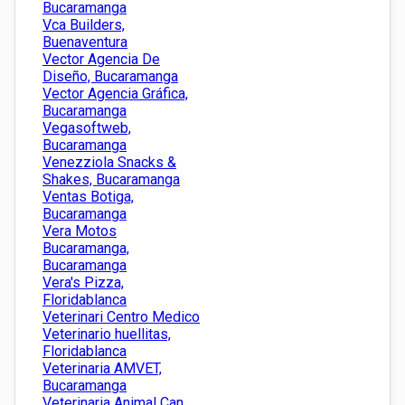
Bucaramanga
Vca Builders,
Buenaventura
Vector Agencia De
Diseño, Bucaramanga
Vector Agencia Gráfica,
Bucaramanga
Vegasoftweb,
Bucaramanga
Venezziola Snacks &
Shakes, Bucaramanga
Ventas Botiga,
Bucaramanga
Vera Motos
Bucaramanga,
Bucaramanga
Vera's Pizza,
Floridablanca
Veterinari Centro Medico
Veterinario huellitas,
Floridablanca
Veterinaria AMVET,
Bucaramanga
Veterinaria Animal Can,