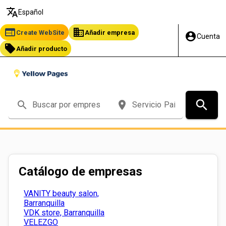
translate
Español
web
business
Create WebSite
Añadir empresa
account_circle
Cuenta
local_offer
Añadir producto
search
search
place
Catálogo de empresas
VANITY beauty salon,
Barranquilla
VDK store, Barranquilla
VELEZGO