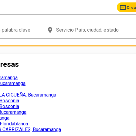
web
Crea
place
presas
aramanga
 Bucaramanga
LA CIGUEÑA, Bucaramanga
Bosconia
Bosconia
Bucaramanga
anga
loridablanca
S CARRIZALES, Bucaramanga