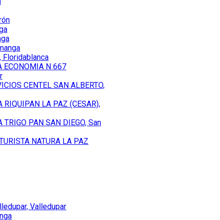
a
rón
ga
nga
amanga
, Floridablanca
A ECONOMIA N 667
r
ICIOS CENTEL SAN ALBERTO,
 RIQUIPAN LA PAZ (CESAR),
 TRIGO PAN SAN DIEGO, San
TURISTA NATURA LA PAZ
lledupar, Valledupar
anga