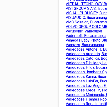
VIRTUAL TECNOLOGY, B
VISI GROUP S.A.S., Buc
VISUAL PUBLICITY, Buc
VISUAUDIO, Bucaramang
VMC Solution, Bucarama
VOLVO GROUP COLOMBI
Vacusonic, Valledupar
Vadersoft, Bucaramanga
Vanegas Baby Photo Stu
Vannyes, Bucaramanga
Variedades Antonella, 
Variedades Arco Iris, B
Variedades Catolica, Bo
Variedades Dibujos y Le
Variedades Hilda, Buca
Variedades Jomber's Sp
Variedades Karina, Buc
Variedades LuisFer, Bu
Variedades Luz Angel, G
Variedades Medellin, Flo
Variedades Minimundo,
Variedades Pijamas Rop
Variedades Ropa Infanti