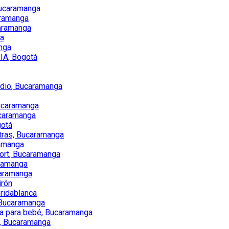
ucaramanga
aramanga
aramanga
a
nga
A, Bogotá
dio, Bucaramanga
Bucaramanga
ucaramanga
gotá
tras, Bucaramanga
ramanga
ort, Bucaramanga
aramanga
caramanga
irón
ridablanca
 Bucaramanga
a para bebé, Bucaramanga
l, Bucaramanga