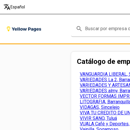
translate
Español
search
Catálogo de em
VANGUARDIA LIBERAL, 
VARIEDADES La 2, Barran
VARIEDADES Y ARTESANÍ
VARIEDADES almy, Barran
VECTOR FORMAS IMPRE
LITOGRAFIA, Barranquill
VIDAGAS, Sincelejo
VIVA TU CREDITO DE UNA
VIVIR SANO, Tuluá
VUALA Café y Deportes,
Vainilla, Sogamoso