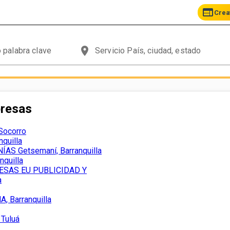
web
Crea
place
presas
Socorro
quilla
AS Getsemaní, Barranquilla
quilla
SAS EU PUBLICIDAD Y
a
, Barranquilla
 Tuluá