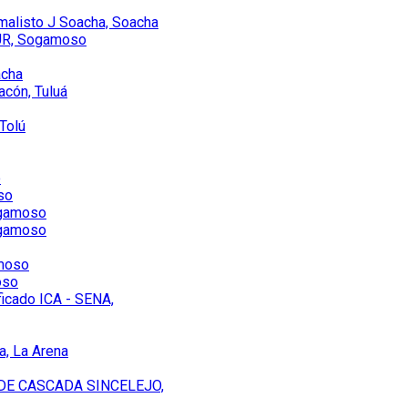
rmalisto J Soacha, Soacha
TUR, Sogamoso
acha
acón, Tuluá
 Tolú
o
so
ogamoso
ogamoso
amoso
oso
ficado ICA - SENA,
a, La Arena
DE CASCADA SINCELEJO,