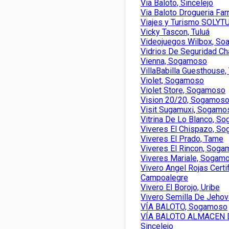
Via Baloto, Sincelejo
Via Baloto Drogueria Fa
Viajes y Turismo SOLY
Vicky Tascon, Tuluá
Videojuegos Wilbox, So
Vidrios De Seguridad Ch
Vienna, Sogamoso
VillaBabilla Guesthouse,
Violet, Sogamoso
Violet Store, Sogamoso
Vision 20/20, Sogamos
Visit Sugamuxi, Sogamo
Vitrina De Lo Blanco, S
Viveres El Chispazo, S
Viveres El Prado, Tame
Viveres El Rincon, Sog
Viveres Mariale, Sogam
Vivero Angel Rojas Certi
Campoalegre
Vivero El Borojo, Uribe
Vivero Semilla De Jehov
VÍA BALOTO, Sogamoso
VÍA BALOTO ALMACEN 
Sincelejo