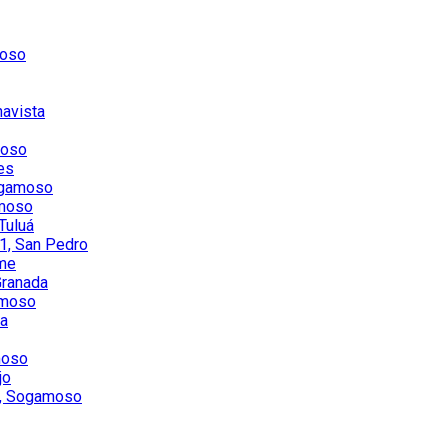
moso
navista
moso
es
ogamoso
amoso
Tuluá
1, San Pedro
ame
Granada
amoso
ta
moso
jo
to, Sogamoso