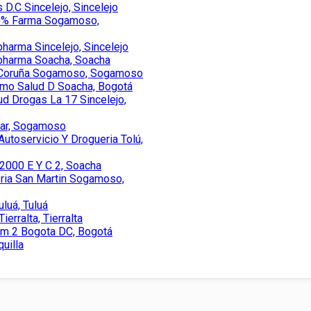
 D.C Sincelejo, Sincelejo
00% Farma Sogamoso,
pharma Sincelejo, Sincelejo
ipharma Soacha, Soacha
a Coruña Sogamoso, Sogamoso
omo Salud D Soacha, Bogotá
ud Drogas La 17 Sincelejo,
nar, Sogamoso
utoservicio Y Drogueria Tolú,
2000 E Y C 2, Soacha
ria San Martin Sogamoso,
uluá, Tuluá
erralta, Tierralta
am 2 Bogota DC, Bogotá
uilla