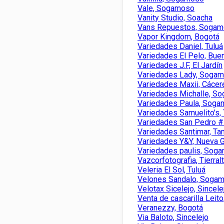
Vale, Sogamoso
Vanity Studio, Soacha
Vans Repuestos, Soga
Vapor Kingdom, Bogotá
Variedades Daniel, Tuluá
Variedades El Pelo, Bue
Variedades J.F, El Jardín
Variedades Lady, Soga
Variedades Maxii, Cácer
Variedades Michalle, S
Variedades Paula, Sog
Variedades Samuelito's, 
Variedades San Pedro #
Variedades Santimar, T
Variedades Y&Y, Nueva 
Variedades paulis, Sog
Vazcorfotografia, Tierral
Veleria El Sol, Tuluá
Velones Sandalo, Soga
Velotax Sicelejo, Sincele
Venta de cascarilla Lei
Veranezzy, Bogotá
Via Baloto, Sincelejo