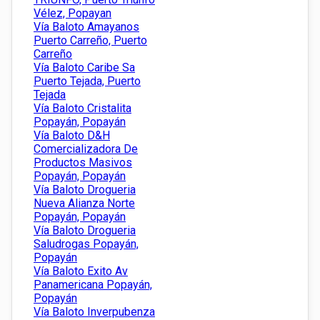
Vélez, Popayan
Vía Baloto Amayanos
Puerto Carreño, Puerto
Carreño
Vía Baloto Caribe Sa
Puerto Tejada, Puerto
Tejada
Vía Baloto Cristalita
Popayán, Popayán
Vía Baloto D&H
Comercializadora De
Productos Masivos
Popayán, Popayán
Vía Baloto Drogueria
Nueva Alianza Norte
Popayán, Popayán
Vía Baloto Drogueria
Saludrogas Popayán,
Popayán
Vía Baloto Exito Av
Panamericana Popayán,
Popayán
Vía Baloto Inverpubenza