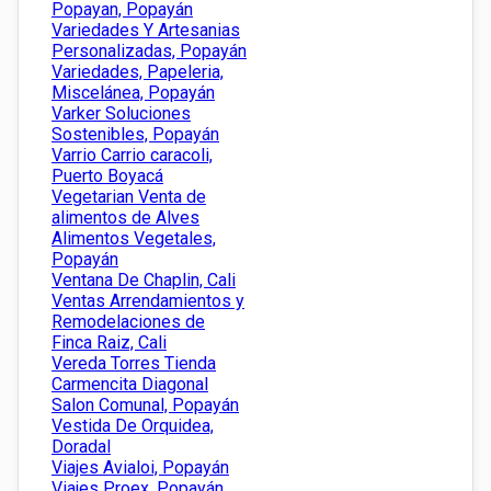
Popayan, Popayán
Variedades Y Artesanias
Personalizadas, Popayán
Variedades, Papeleria,
Miscelánea, Popayán
Varker Soluciones
Sostenibles, Popayán
Varrio Carrio caracoli,
Puerto Boyacá
Vegetarian Venta de
alimentos de Alves
Alimentos Vegetales,
Popayán
Ventana De Chaplin, Cali
Ventas Arrendamientos y
Remodelaciones de
Finca Raiz, Cali
Vereda Torres Tienda
Carmencita Diagonal
Salon Comunal, Popayán
Vestida De Orquidea,
Doradal
Viajes Avialoi, Popayán
Viajes Proex, Popayán