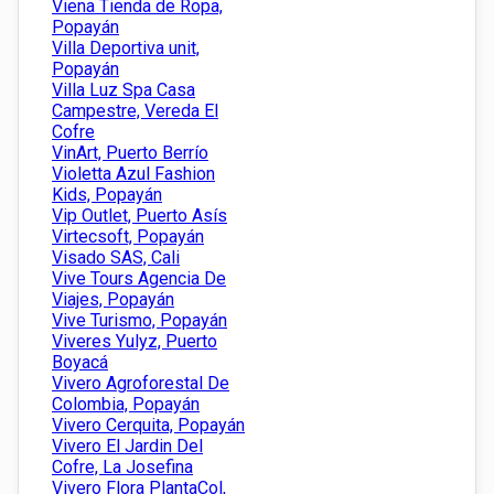
Viena Tienda de Ropa,
Popayán
Villa Deportiva unit,
Popayán
Villa Luz Spa Casa
Campestre, Vereda El
Cofre
VinArt, Puerto Berrío
Violetta Azul Fashion
Kids, Popayán
Vip Outlet, Puerto Asís
Virtecsoft, Popayán
Visado SAS, Cali
Vive Tours Agencia De
Viajes, Popayán
Vive Turismo, Popayán
Viveres Yulyz, Puerto
Boyacá
Vivero Agroforestal De
Colombia, Popayán
Vivero Cerquita, Popayán
Vivero El Jardin Del
Cofre, La Josefina
Vivero Flora PlantaCol,