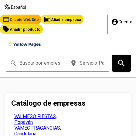
translate
Español
web
business
Create WebSite
Añadir empresa
account_circle
Cuenta
local_offer
Añadir producto
search
search
place
Catálogo de empresas
VALMESO FIESTAS,
Popayán
VAMEC FRAGANCIAS,
Candelaria