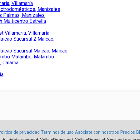
aría, Villamaría
ectrodomésticos, Manizales
as Palmas, Manizales
h Multicentro Estrella
t Villamaría, Villamaría
Maicao Sucursal 2 Maicao,
Maicao Sucursal Maicao, Maicao
lambo Malambo, Malambo
, Calarcá
ia
Política de privacidad
Términos de uso
Asóciate con nosotros
Precios
B