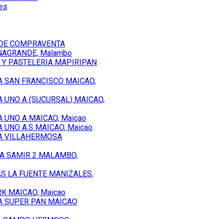
les
 DE COMPRAVENTA
AGRANDE, Malambo
 Y PASTELERIA MAPIRIPAN
A SAN FRANCISCO MAICAO,
 UNO A (SUCURSAL) MAICAO,
 UNO A MAICAO, Maicao
 UNO A.S MAICAO, Maicao
A VILLAHERMOSA
IA SAMIR 2 MALAMBO,
S LA FUENTE MANIZALES,
K MAICAO, Maicao
A SUPER PAN MAICAO