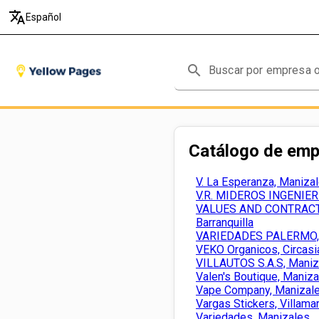
translate
Español
search
Catálogo de em
V. La Esperanza, Maniza
V.R. MIDEROS INGENIER
VALUES AND CONTRACTS 
Barranquilla
VARIEDADES PALERMO, 
VEKO Organicos, Circasi
VILLAUTOS S.A.S, Maniz
Valen's Boutique, Maniz
Vape Company, Manizale
Vargas Stickers, Villamar
Variedades, Manizales