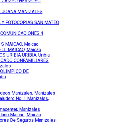
IA CAMPO HERMOSO
A JOANA MANIZALES,
A Y FOTOCOPIAS SAN MATEO
D COMUNICACIONES 4
 S MAICAO, Maicao
LL MAICAO, Maicao
S URIBIA URIBIA, Uribia
RCADO CONFAMILIARES
zales
 OLIMPICO DE
mbo
ideos Manizales, Manizales
aludero No. 1 Manizales,
rmacenter, Manizales
rlano Maicao, Maicao
sores De Seguros Manizales,