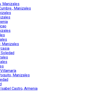
a, Manizales
 Cumbre., Manizales
nizales
nizales
menia
icao
izales
les
ales
, Manizales
rcasia
, Soledad
zales
zales
les
Villamaría
oquito, Manizales
ledad
d
 Isabel Castro, Armenia