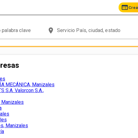
web
Crea
place
presas
les
ÍA MECÁNICA, Manizales
S.A. Valorcon S.A.,
Manizales
a
ales
ales
s, Manizales
ía