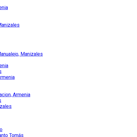
enia
Manizales
Manualejo, Manizales
enia
s
 Armenia
acion, Armenia
s
izales
ao
anto Tomás