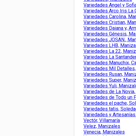
Variedades Angel y Sofi
Variedades Arco Iris La
Variedades Carolina, Ma
Variedades Cristian, Ma
Variedades Daiana y, Ar
Variedades Génesis, Ma
Variedades JOSAN., Man
Variedades LHB, Maniza
Variedades La 22, Maniz
Variedades La Santander
Variedades Manuchix, Ci
Variedades Mil Detalles
Variedades Rusan, Mani
Variedades Super, Mani
Variedades Yuli, Maniza
Variedades de La Novia, 
Variedades de Todo un P
Variedades el pache, So
Variedades tatis, Soleda
Variedades y Artesanías
Vectór, Villamaría
Velez, Manizales
Venecia, Manizales