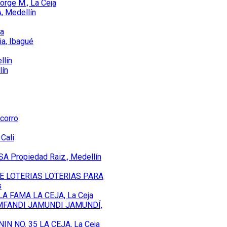
Jorge M., La Ceja
, Medellín
ca
ia, Ibagué
llín
lín
corro
 Cali
SA Propiedad Raiz., Medellín
E LOTERIAS LOTERIAS PARA
s
A FAMA LA CEJA, La Ceja
MFANDI JAMUNDI JAMUNDÍ,
IN NO. 35 LA CEJA, La Ceja