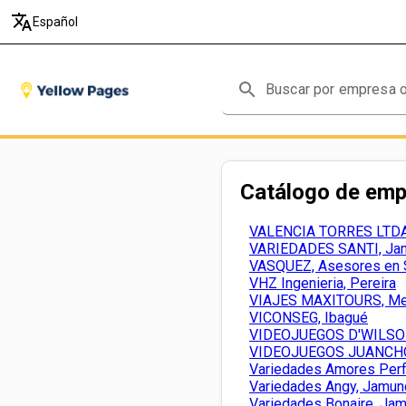
translate
Español
search
Catálogo de em
VALENCIA TORRES LTDA,
VARIEDADES SANTI, Ja
VASQUEZ, Asesores en 
VHZ Ingenieria, Pereira
VIAJES MAXITOURS, Med
VICONSEG, Ibagué
VIDEOJUEGOS D'WILSON
VIDEOJUEGOS JUANCHO,
Variedades Amores Perf
Variedades Angy, Jamun
Variedades Bonaire, Jam