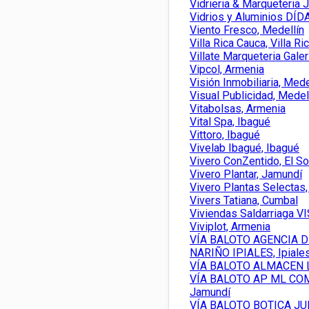
Vidrieria & Marqueteria 
Vidrios y Aluminios DÍDA
Viento Fresco, Medellín
Villa Rica Cauca, Villa Ri
Villate Marqueteria Galer
Vipcol, Armenia
Visión Inmobiliaria, Mede
Visual Publicidad, Medel
Vitabolsas, Armenia
Vital Spa, Ibagué
Vittoro, Ibagué
Vivelab Ibagué, Ibagué
Vivero ConZentido, El So
Vivero Plantar, Jamundí
Vivero Plantas Selectas,
Vivers Tatiana, Cumbal
Viviendas Saldarriaga VI
Viviplot, Armenia
VÍA BALOTO AGENCIA D
NARIÑO IPIALES, Ipiale
VÍA BALOTO ALMACEN L
VÍA BALOTO AP ML CO
Jamundí
VÍA BALOTO BOTICA JUN