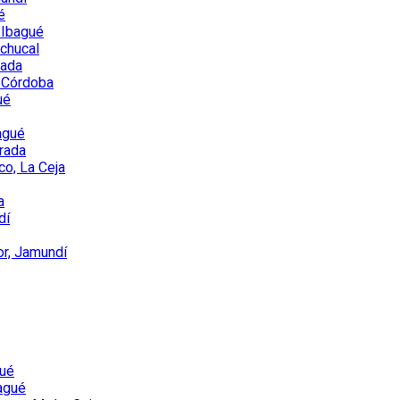
é
 Ibagué
achucal
rada
 Córdoba
ué
agué
orada
co, La Ceja
a
dí
or, Jamundí
gué
bagué