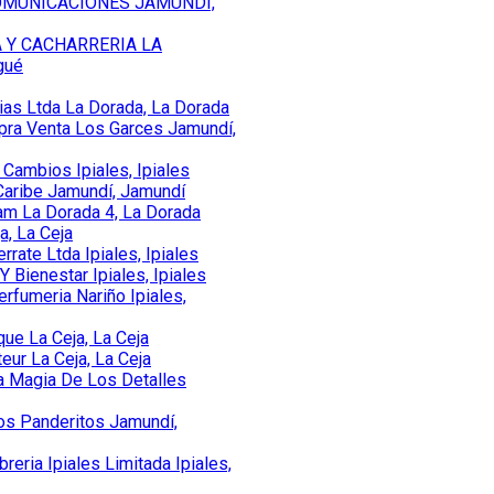
OMUNICACIONES JAMUNDÍ,
 Y CACHARRERIA LA
gué
ias Ltda La Dorada, La Dorada
pra Venta Los Garces Jamundí,
Cambios Ipiales, Ipiales
 Caribe Jamundí, Jamundí
am La Dorada 4, La Dorada
a, La Ceja
rate Ltda Ipiales, Ipiales
Y Bienestar Ipiales, Ipiales
erfumeria Nariño Ipiales,
ue La Ceja, La Ceja
eur La Ceja, La Ceja
a Magia De Los Detalles
os Panderitos Jamundí,
breria Ipiales Limitada Ipiales,