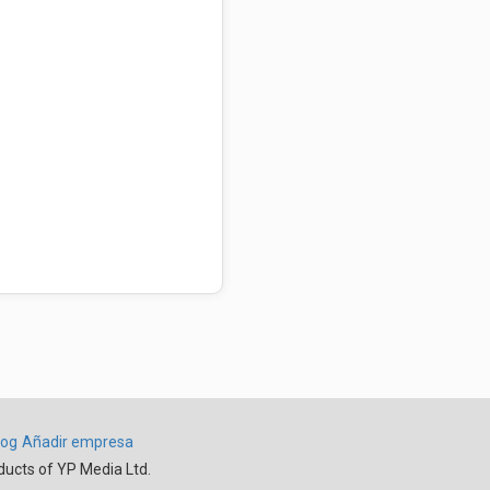
log
Añadir empresa
ducts of YP Media Ltd.