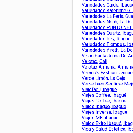
Variedades Guide, Ibagu
Variedades Katerinne G.,
Variedades La Feria, Gu
Variedades Noah, La Do
Variedades PUNTO NET,
Variedades Quartz, Ibag
Variedades Rey, Ibagué
Variedades Tiempos, Ib
Variedades Yireth, La D
Velas Santa Juana De Ar
Velotax, Cali
Velotax Armenia, Armeni
Verano's Fashion, Jamun
Verde Limón, La Ceja
Verse bien Sentirse Mej
Viajefacil, Ibagué
Viajes Coffee, Ibagué
Viajes Coffee, Ibagué
Viajes Ibague, Ibagué
Viajes Inversa, Ibagué
Viajes MB, ibague
Viajes Éxito Ibagué, Iba
Vida y Salud Estetica, I