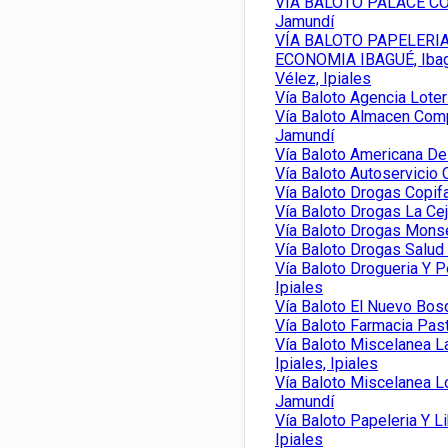
VÍA BALOTO PALACE C
Jamundí
VÍA BALOTO PAPELERIA
ECONOMIA IBAGUÉ, Iba
Vélez, Ipiales
Vía Baloto Agencia Loter
Vía Baloto Almacen Com
Jamundí
Vía Baloto Americana De 
Vía Baloto Autoservicio
Vía Baloto Drogas Copif
Vía Baloto Drogas La Cej
Vía Baloto Drogas Monser
Vía Baloto Drogas Salud 
Vía Baloto Drogueria Y P
Ipiales
Vía Baloto El Nuevo Bosq
Vía Baloto Farmacia Past
Vía Baloto Miscelanea L
Ipiales, Ipiales
Vía Baloto Miscelanea L
Jamundí
Vía Baloto Papeleria Y Li
Ipiales