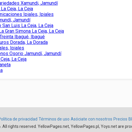
Variedades Xamundi, Jamundí
La Ceja, La Ceja
nicaciones Ipiales, Ipiales
amundí, Jamundí
 San Luis La Ceja, La Ceja
La Gran Simona La Ceja, La Ceja
Treinta Ibagué, Ibagué
Euros Dorada, La Dorada
ales, Ipiales
renos Osorio Jamundí, Jamundí
Ceja, La Ceja
aneta
ia
Política de privacidad
Términos de uso
Asóciate con nosotros
Precios
B
 All rights reserved. YellowPages.net, YellowPages.pl, Yoys.net are pro