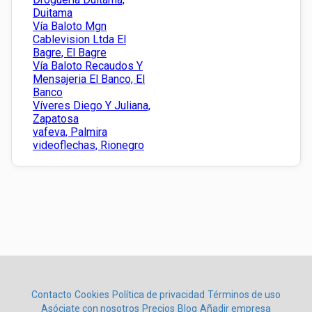
Duitama
Vía Baloto Mgn
Cablevision Ltda El
Bagre, El Bagre
Vía Baloto Recaudos Y
Mensajeria El Banco, El
Banco
Víveres Diego Y Juliana,
Zapatosa
vafeva, Palmira
videoflechas, Rionegro
Contacto
Cookies
Política de privacidad
Términos de uso
Asóciate con nosotros
Precios
Blog
Añadir empresa