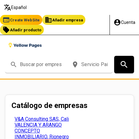
translate
Español
web
business
Create WebSite
Añadir empresa
account_circle
Cuenta
local_offer
Añadir producto
search
search
place
Catálogo de empresas
V&A Consulting SAS, Cali
VALENCIA Y ARANGO
CONCEPTO
INMOBILIARIO, Rionegro