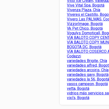
Vitto Ice Cream, Valledu
Vive Vital Spa, Bogotá
Vivenza Plaza, Chía
Viveres el Castillo, Bogo
Vivero Las PALMAS, Co
VizzorImage, Bogotá
Vk Pet Chico, Bogotá
Vogulys Domoticall, Bog
VÍA BALOTO COPY CENT
VÍA BALOTO COPY MUN
BOGOTA DC, Bogotá
VÍA BALOTO COSERCO A
Codazzi
variedades Brigite, Chía
variedades alfred, Bogot
variedades arcoiris, Chía
variedades gavy, Bogotá
variedades la 56, Bogotá
vasos campeon, Bogotá
vetta, Bogotá
vidrios más servicios s
vixi's, Bogotá