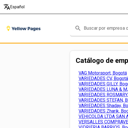
translate
Español
search
Catálogo de em
VAG Motorsport, Bogotá
VARIEDADES CV, Bogotá
VARIEDADES GILLY, Bog
VARIEDADES LUNA & M,
VARIEDADES ROSMARY,
VARIEDADES STEFAN, 
VARIEDADES Shaday, Bo
VARIEDADES Zharik, Bo
VEHICOLDA LTDA SAN A
VERSALLES COMPRAVEN
VIDRIERIA BARRIOS, Bo