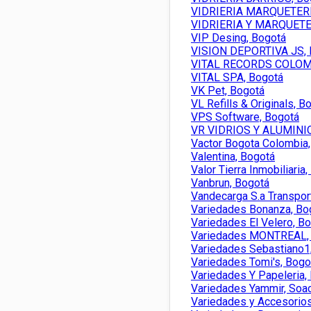
VIDRIERIA MARQUETERÍ
VIDRIERIA Y MARQUETER
VIP Desing, Bogotá
VISION DEPORTIVA JS, 
VITAL RECORDS COLOMB
VITAL SPA, Bogotá
VK Pet, Bogotá
VL Refills & Originals, B
VPS Software, Bogotá
VR VIDRIOS Y ALUMINI
Vactor Bogota Colombia
Valentina, Bogotá
Valor Tierra Inmobiliaria
Vanbrun, Bogotá
Vandecarga S.a Transpor
Variedades Bonanza, Bo
Variedades El Velero, B
Variedades MONTREAL,
Variedades Sebastiano1
Variedades Tomi's, Bogo
Variedades Y Papeleria,
Variedades Yammir, Soa
Variedades y Accesorios