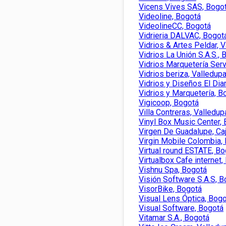
Vicens Vives SAS, Bogo
Videoline, Bogotá
VideolineCC, Bogotá
Vidrieria DALVAC, Bogot
Vidrios & Artes Peldar, 
Vidrios La Unión S.A.S., 
Vidrios Marquetería Serv
Vidrios beriza, Valledupa
Vidrios y Diseños El Di
Vidrios y Marquetería, B
Vigicoop, Bogotá
Villa Contreras, Valledup
Vinyl Box Music Center,
Virgen De Guadalupe, Caj
Virgin Mobile Colombia,
Virtual round ESTATE, B
Virtualbox Cafe internet,
Vishnu Spa, Bogotá
Visión Software S.A.S, B
VisorBike, Bogotá
Visual Lens Óptica, Bog
Visual Software, Bogotá
Vitamar S.A., Bogotá