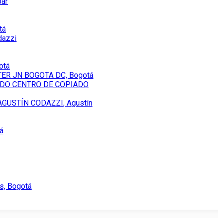
par
tá
dazzi
otá
ER JN BOGOTA DC, Bogotá
DO CENTRO DE COPIADO
GUSTÍN CODAZZI, Agustín
á
as, Bogotá