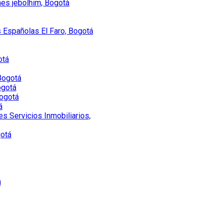
es jebolhim, Bogotá
s Españolas El Faro, Bogotá
otá
Bogotá
ogotá
Bogotá
á
s Servicios Inmobiliarios,
gotá
á