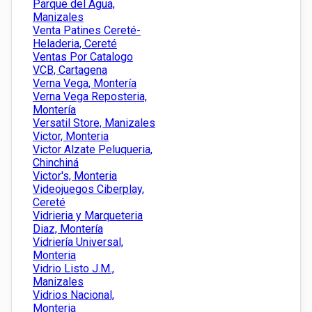
Parque del Agua,
Manizales
Venta Patines Cereté-
Heladeria, Cereté
Ventas Por Catalogo
VCB, Cartagena
Verna Vega, Montería
Verna Vega Reposteria,
Montería
Versatil Store, Manizales
Victor, Monteria
Victor Alzate Peluqueria,
Chinchiná
Victor's, Monteria
Videojuegos Ciberplay,
Cereté
Vidrieria y Marqueteria
Diaz, Montería
Vidriería Universal,
Monteria
Vidrio Listo J.M.,
Manizales
Vidrios Nacional,
Monteria