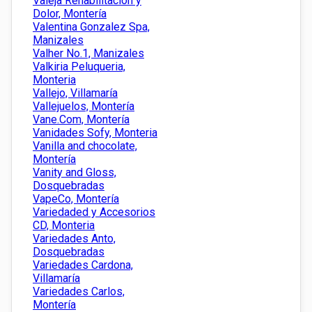
Valeja Rehabilitacion y
Dolor, Montería
Valentina Gonzalez Spa,
Manizales
Valher No.1, Manizales
Valkiria Peluqueria,
Monteria
Vallejo, Villamaría
Vallejuelos, Montería
Vane.Com, Montería
Vanidades Sofy, Monteria
Vanilla and chocolate,
Montería
Vanity and Gloss,
Dosquebradas
VapeCo, Montería
Variedaded y Accesorios
CD, Monteria
Variedades Anto,
Dosquebradas
Variedades Cardona,
Villamaría
Variedades Carlos,
Montería