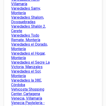
Villamaría
Variedades Samy,
Montería
Variedades Shalom,
Dosquebradas
Variedades Shalón 2,
Cerete
Variedades Todo
Remate, Montería
Variedades el Dorado,
Montería
Variedades el Hogar,
Montería
Variedades el Secre La
Victoria, Manizales
Variedades el Sol,
Montería
Variedades la 38E,
Córdoba
Vehicosta Shopping
Center, Cartagena
Venecia, Villamaría
Venecia Pastelería -