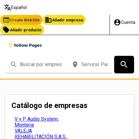
translate
Español
web
business
Create WebSite
Añadir empresa
account_circle
Cuenta
local_offer
Añadir producto
search
search
place
Catálogo de empresas
V y P Audio System,
Monteria
VALEJA
REHABILITACIÓN S.A.S.,