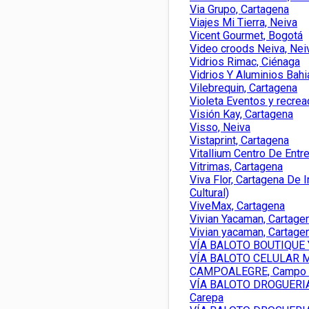
Via Grupo, Cartagena
Viajes Mi Tierra, Neiva
Vicent Gourmet, Bogotá
Video croods Neiva, Nei
Vidrios Rimac, Ciénaga
Vidrios Y Aluminios Bahi
Vilebrequin, Cartagena
Violeta Eventos y recrea
Visión Kay, Cartagena
Visso, Neiva
Vistaprint, Cartagena
Vitallium Centro De Entr
Vitrimas, Cartagena
Viva Flor, Cartagena De In
Cultural)
ViveMax, Cartagena
Vivian Yacaman, Cartage
Vivian yacaman, Cartage
VÍA BALOTO BOUTIQUE Y
VÍA BALOTO CELULAR
CAMPOALEGRE, Campo 
VÍA BALOTO DROGUERI
Carepa