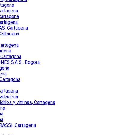
tagena
artagena
artagena
artagena
S, Cartagena
artagena
artagena
agena
Cartagena
ES S.A.S., Bogotá
gena
ena
Cartagena
artagena
artagena
ios y vitrinas, Cartagena
ena
na
na
RASSI, Cartagena