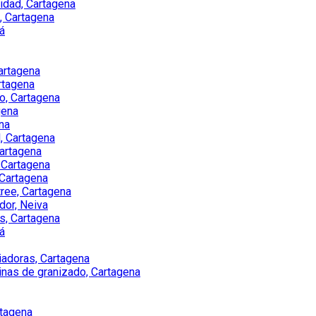
dad, Cartagena
, Cartagena
á
artagena
rtagena
o, Cartagena
gena
na
, Cartagena
artagena
 Cartagena
 Cartagena
tree, Cartagena
dor, Neiva
os, Cartagena
á
iadoras, Cartagena
inas de granizado, Cartagena
rtagena