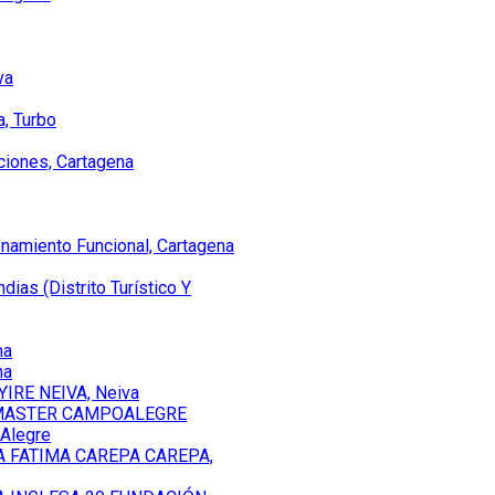
va
a, Turbo
ciones, Cartagena
enamiento Funcional, Cartagena
dias (Distrito Turístico Y
na
na
IRE NEIVA, Neiva
 MASTER CAMPOALEGRE
Alegre
A FATIMA CAREPA CAREPA,