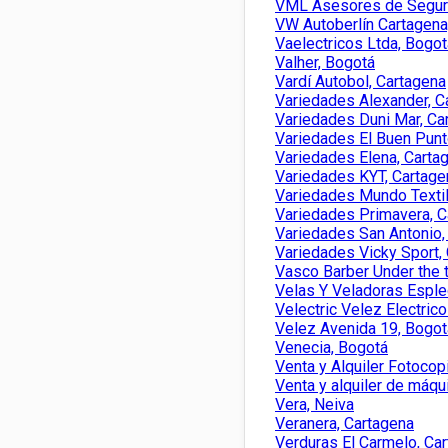
VML Asesores de Seguri
VW Autoberlín Cartagena
Vaelectricos Ltda, Bogot
Valher, Bogotá
Vardí Autobol, Cartagena
Variedades Alexander, C
Variedades Duni Mar, Ca
Variedades El Buen Punt
Variedades Elena, Carta
Variedades KYT, Cartage
Variedades Mundo Textil
Variedades Primavera, C
Variedades San Antonio,
Variedades Vicky Sport,
Vasco Barber Under the 
Velas Y Veladoras Esple
Velectric Velez Electric
Velez Avenida 19, Bogot
Venecia, Bogotá
Venta y Alquiler Fotocop
Venta y alquiler de máqu
Vera, Neiva
Veranera, Cartagena
Verduras El Carmelo, Ca