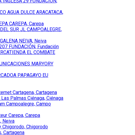
 INGLESA 29 FUNDACIÓN,
XACO AGUA DULCE ARACATACA,
EPA CAREPA, Carepa
 DEL SUR JL CAMPOALEGRE,
GALENA NEIVA, Neiva
207 FUNDACIÓN, Fundación
ERCATIENDA EL COMBATE
MUNICACIONES MARYORY
RCADOA PAPAGAYO EU
nternet Cartagena, Cartagena
 Las Palmas Ciénaga, Ciénaga
fam Campoalegre, Campo
teur Carepa, Carepa
, Neiva
ry Chigorodo, Chigorodo
, Cartagena