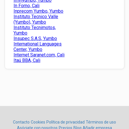
Imviyumbo, Yumbo
In Forno, Cali
Inprecom Yumbo, Yumbo
Instituto Tecnico Valle
(Yumbo), Yumbo
Instituto Tecnimotos,
Yumbo
Insupec S.A.S, Yumbo
International Languages
Center, Yumbo
Internet Saranet.com, Cali
Itaú BBA, Cali
Contacto
Cookies
Política de privacidad
Términos de uso
Asóciate con nosotros
Precios
Blog
Añadir empresa