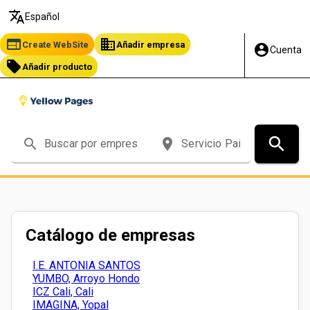
translate
Español
web
business
Create WebSite
Añadir empresa
account_circle
Cuenta
local_offer
Añadir producto
search
search
place
Catálogo de empresas
I.E. ANTONIA SANTOS
YUMBO, Arroyo Hondo
ICZ Cali, Cali
IMAGINA, Yopal