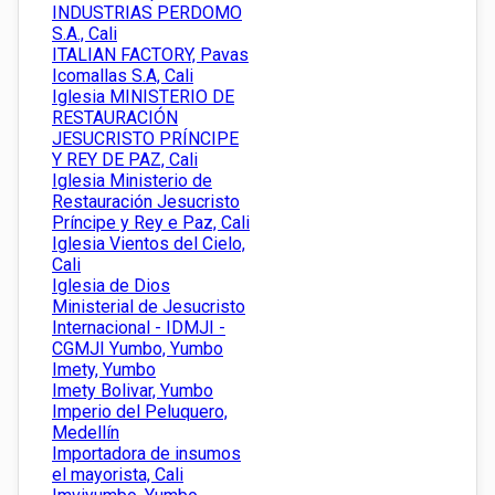
INDUSTRIAS PERDOMO
S.A., Cali
ITALIAN FACTORY, Pavas
Icomallas S.A, Cali
Iglesia MINISTERIO DE
RESTAURACIÓN
JESUCRISTO PRÍNCIPE
Y REY DE PAZ, Cali
Iglesia Ministerio de
Restauración Jesucristo
Príncipe y Rey e Paz, Cali
Iglesia Vientos del Cielo,
Cali
Iglesia de Dios
Ministerial de Jesucristo
Internacional - IDMJI -
CGMJI Yumbo, Yumbo
Imety, Yumbo
Imety Bolivar, Yumbo
Imperio del Peluquero,
Medellín
Importadora de insumos
el mayorista, Cali