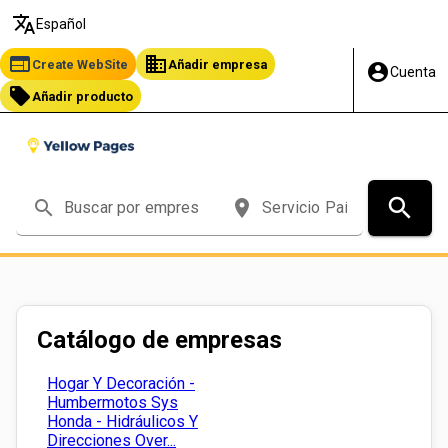
translate
Español
web
business
Create WebSite
Añadir empresa
account_circle
Cuenta
local_offer
Añadir producto
search
search
place
Catálogo de empresas
Hogar Y Decoración -
Humbermotos Sys
Honda - Hidráulicos Y
Direcciones Over...