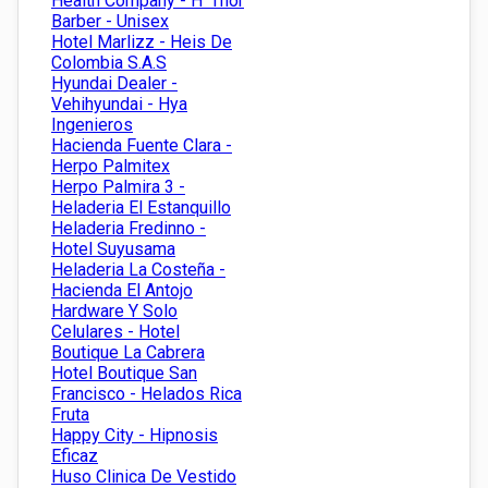
Health Company - H' Thor
Barber - Unisex
Hotel Marlizz - Heis De
Colombia S.A.S
Hyundai Dealer -
Vehihyundai - Hya
Ingenieros
Hacienda Fuente Clara -
Herpo Palmitex
Herpo Palmira 3 -
Heladeria El Estanquillo
Heladeria Fredinno -
Hotel Suyusama
Heladeria La Costeña -
Hacienda El Antojo
Hardware Y Solo
Celulares - Hotel
Boutique La Cabrera
Hotel Boutique San
Francisco - Helados Rica
Fruta
Happy City - Hipnosis
Eficaz
Huso Clinica De Vestido